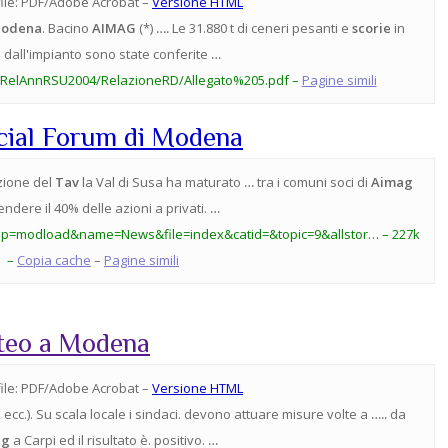
ile:
PDF/Adobe Acrobat –
Versione HTML
odena
. Bacino
AIMAG
(*)
….
Le 31.880 t di ceneri pesanti e
scorie
in
a dall'impianto sono state conferite
…
i/RelAnnRSU2004/RelazioneRD/Allegato%205.pdf –
Pagine simili
cial Forum di Modena
azione del
Tav
la Val di Susa ha maturato
…
tra i comuni soci di
Aimag
endere il 40% delle azioni a privati.
…
op=modload&name=News&file=index&catid=&topic=9&allstor… – 227k
–
Copia cache
–
Pagine simili
rteo a Modena
ile:
PDF/Adobe Acrobat –
Versione HTML
, ecc.). Su scala locale i sindaci. devono attuare misure volte a
…..
da
ag
a Carpi ed il risultato è. positivo.
…