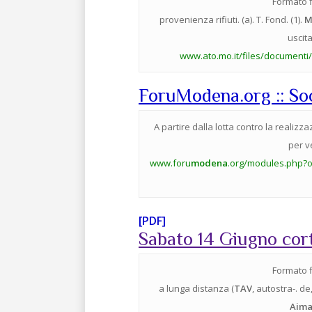
Formato f
provenienza rifiuti. (a). T. Fond. (1).
M
uscit
www.ato.mo.it/files/document
ForuModena.org :: So
A partire dalla lotta contro la realizz
per v
www.foru
modena
.org/modules.php?
[PDF]
Sabato 14 Giugno co
Formato f
a lunga distanza (
TAV
, autostra-. de
Aim