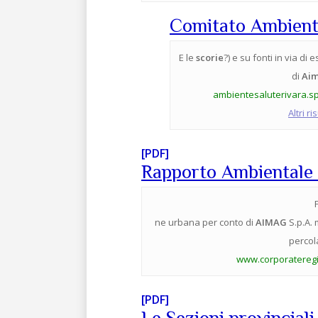
Comitato Ambiente
E le
scorie
?) e su fonti in via d
di
Ai
ambientesaluterivara.sp
Altri r
[PDF]
Rapporto Ambientale
ne urbana per conto di
AIMAG
S.p.A. 
percol
www.corporateregi
[PDF]