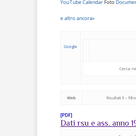
YouTube
Calendar
Foto
Documen
e altro ancora»
Google
Cerca: ne
Web
Risultati
1
–
10
s
[PDF]
Dati rsu e ass. anno 