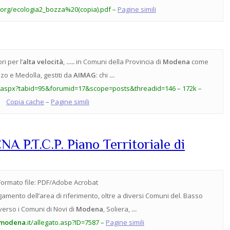
org/ecologia2_bozza%20(copia).pdf –
Pagine simili
i per l’
alta velocità
,
…..
in Comuni della Provincia di
Modena
come
zo e Medolla, gestiti da
AIMAG
: chi
…
t.aspx?tabid=95&forumid=17&scope=posts&threadid=146 – 172k –
Copia cache
–
Pagine simili
P.T.C.P. Piano Territoriale di
Formato file:
PDF/Adobe Acrobat
rgamento dell’area di riferimento, oltre a diversi Comuni del. Basso
erso i Comuni di Novi di
Modena
, Soliera,
…
modena
.it/allegato.asp?ID=7587 –
Pagine simili