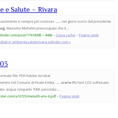
 e Salute – Rivara
i esaurimento e sempre più costose».
……
nei giorni scorsi dal presidente
mag
, Massimo Michelini preoccupato che il
…
linder.com/post/17418385 – 446k –
Copia cache
–
Pagine simili
isultati in ambientesaluterivara.splinder.com »
 03
Formato file:
PDF/Adobe Acrobat
mentre nel Comune di Finale Emilia
……
scorie
IRU test CO2 sull’eluato.
ato. acqua comparto
TAV
. percolato
…
ster.com/a10723/meta03-env-it.pdf –
Pagine simili