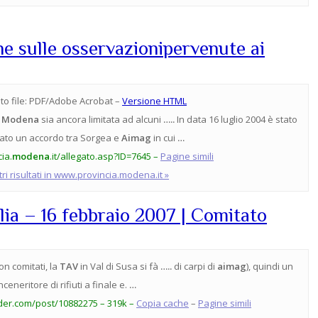
ne sulle osservazionipervenute ai
o file:
PDF/Adobe Acrobat –
Versione HTML
i
Modena
sia ancora limitata ad alcuni
…..
In data 16 luglio 2004 è stato
lato un accordo tra Sorgea e
Aimag
in cui
…
ia.
modena
.it/allegato.asp?ID=7645 –
Pagine simili
tri risultati in www.provincia.modena.it »
lia – 16 febbraio 2007 | Comitato
on comitati, la
TAV
in Val di Susa si fà
…..
di carpi di
aimag
), quindi un
nceneritore di rifiuti a finale e.
…
der.com/post/10882275 – 319k –
Copia cache
–
Pagine simili