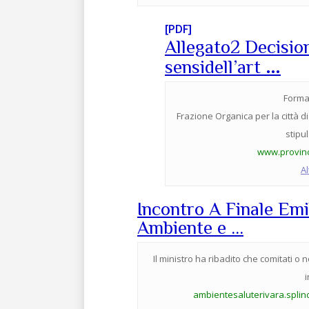
[PDF]
Allegato2 Decisio
…
sensidell’art
Format
Frazione Organica per la città d
stipu
www.provinc
Al
Incontro A Finale Emi
Ambiente e …
Il ministro ha ribadito che comitati o n
i
ambientesaluterivara.splin