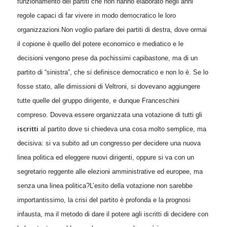
funzionamento dei partiti che non hanno elaborato negli anni
regole capaci di far vivere in modo democratico le loro
organizzazioni.
Non voglio parlare dei partiti di destra, dove ormai
il copione è quello del potere economico e mediatico e le
decisioni vengono prese da pochissimi capibastone, ma di un
partito di “sinistra”, che si definisce democratico e non lo è.
Se lo
fosse stato, alle dimissioni di Veltroni, si dovevano aggiungere
tutte quelle del gruppo dirigente, e dunque Franceschini
compreso. Doveva essere organizzata una votazione di tutti gli
iscritti
al partito dove si chiedeva una cosa molto semplice, ma
decisiva: si va subito ad un congresso per decidere una nuova
linea politica ed eleggere nuovi dirigenti, oppure si va con un
segretario reggente alle elezioni amministrative ed europee, ma
senza una linea politica?
L’esito della votazione non sarebbe
importantissimo, la crisi del partito è profonda e la prognosi
infausta, ma il metodo di dare il potere agli iscritti di decidere con