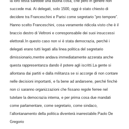
la loro testa sarebbe una buona cosa, che però in genere non
succede mai.
Ai delegati, solo 1500, oggi è stato chiesto di
decidere tra Franceschini e Parisi come segretario “pro tempore”.
Hanno scelto Franceschini, cosa veramente ridicola visto che è il
braccio destro di Veltroni e corresponsabile dei suoi insuccessi
elettorali.
In questo caso non vi è stata democrazia, perché i
delegati erano tutti legati alla linea politica del segretario
dimissionario,mentre andava immediatamente azzerata anche
questa rappresentanza dando il potere agli iscritti.
La gente si
allontana dai partiti e dalla militanza se si accorge di non contare
nelle decisioni importanti, e fa bene ad andarsene, perché finchè
non ci saranno organizzazioni che fissano regole ferree nel
tutelare la democrazia interna, e per prima cosa due mandati
come parlamentare, come segretario, come sindaco,
l’allontanamento della politica diventerà inarrestabile.
Paolo De
Gregorio