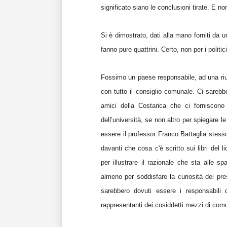
significato siano le conclusioni tirate. E no
Si è dimostrato, dati alla mano forniti da u
fanno pure quattrini. Certo, non per i politici 
Fossimo un paese responsabile, ad una riun
con tutto il consiglio comunale. Ci sarebb
amici della Costarica che ci forniscono 
dell’università, se non altro per spiegare 
essere il professor Franco Battaglia stesso
davanti che cosa c'è scritto sui libri de
per illustrare il razionale che sta alle s
almeno per soddisfare la curiosità dei pres
sarebbero dovuti essere i
responsabili 
rappresentanti dei cosiddetti mezzi di comun