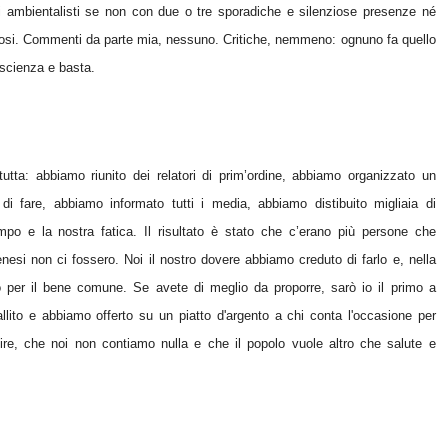
 ambientalisti se non con due o tre sporadiche e silenziose presenze né
 vistosi. Commenti da parte mia, nessuno. Critiche, nemmeno: ognuno fa quello
oscienza e basta.
tta: abbiamo riunito dei relatori di prim’ordine, abbiamo organizzato un
i fare, abbiamo informato tutti i media, abbiamo distibuito migliaia di
mpo e la nostra fatica. Il risultato è stato che c’erano più persone che
nesi non ci fossero. Noi il nostro dovere abbiamo creduto di farlo e, nella
o per il bene comune. Se avete di meglio da proporre, sarò io il primo a
fallito e abbiamo offerto su un piatto d'argento a chi conta l'occasione per
ire, che noi non contiamo nulla e che il popolo vuole altro che salute e