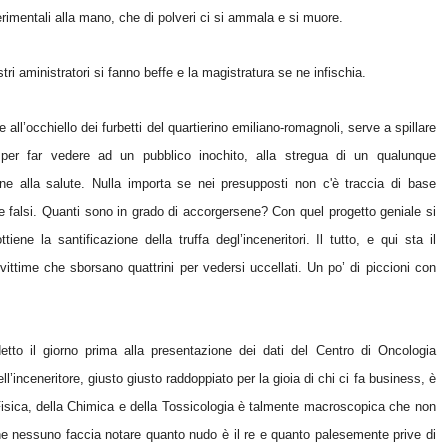
erimentali alla mano, che di polveri ci si ammala e si muore.
stri aministratori si fanno beffe e la magistratura se ne infischia.
e all’occhiello dei furbetti del quartierino emiliano-romagnoli, serve a spillare
 per far vedere ad un pubblico inochito, alla stregua di un qualunque
 bene alla salute. Nulla importa se nei presupposti non c'è traccia di base
te falsi. Quanti sono in grado di accorgersene? Con quel progetto geniale si
ene la santificazione della truffa degl’inceneritori. Il tutto, e qui sta il
vittime che sborsano quattrini per vedersi uccellati. Un po’ di piccioni con
tto il giorno prima alla presentazione dei dati del Centro di Oncologia
’inceneritore, giusto giusto raddoppiato per la gioia di chi ci fa business, è
Fisica, della Chimica e della Tossicologia è talmente macroscopica che non
he nessuno faccia notare quanto nudo è il re e quanto palesemente prive di