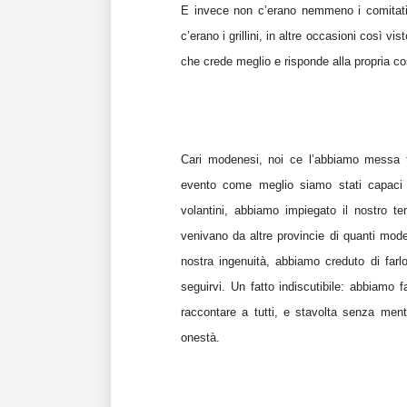
E invece non c’erano nemmeno i comitati
c’erano i grillini, in altre occasioni così
che crede meglio e risponde alla propria c
Cari modenesi, noi ce l’abbiamo messa tu
evento come meglio siamo stati capaci d
volantini, abbiamo impiegato il nostro te
venivano da altre provincie di quanti mode
nostra ingenuità, abbiamo creduto di farl
seguirvi. Un fatto indiscutibile: abbiamo 
raccontare a tutti, e stavolta senza ment
onestà.