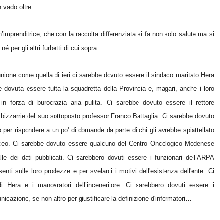
n vado oltre.
n’imprenditrice, che con la raccolta differenziata si fa non solo salute ma si
né per gli altri furbetti di cui sopra.
ione come quella di ieri ci sarebbe dovuto essere il sindaco maritato Hera
e dovuta essere tutta la squadretta della Provincia e, magari, anche i loro
in forza di burocrazia aria pulita. Ci sarebbe dovuto essere il rettore
le bizzarrie del suo sottoposto professor Franco Battaglia. Ci sarebbe dovuto
 per rispondere a un po' di domande da parte di chi gli avrebbe spiattellato
l liceo. Ci sarebbe dovuto essere qualcuno del Centro Oncologico Modenese
palle dei dati pubblicati. Ci sarebbero dovuti essere i funzionari dell’ARPA
enti sulle loro prodezze e per svelarci i motivi dell'esistenza dell'ente. Ci
di Hera e i manovratori dell’inceneritore. Ci sarebbero dovuti essere i
icazione, se non altro per giustificare la definizione d'informatori…