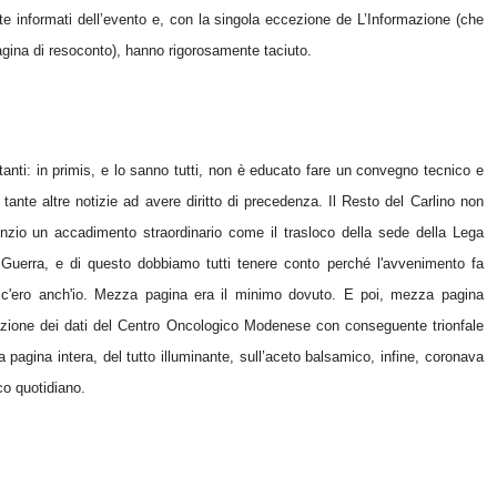
nte informati dell’evento e, con la singola eccezione de L’Informazione (che
agina di resoconto), hanno rigorosamente taciuto.
 tanti: in primis, e lo sanno tutti, non è educato fare un convegno tecnico e
o tante altre notizie ad avere diritto di precedenza. Il Resto del Carlino non
nzio un accadimento straordinario come il trasloco della sede della Lega
Guerra, e di questo dobbiamo tutti tenere conto perché l'avvenimento fa
: c'ero anch'io. Mezza pagina era il minimo dovuto. E poi, mezza pagina
azione dei dati del Centro Oncologico Modenese con conseguente trionfale
a pagina intera, del tutto illuminante, sull’aceto balsamico, infine, coronava
co quotidiano.