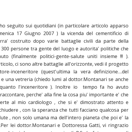
ho seguito sui quotidiani (in particolare articolo apparso
nica 17 Giugno 2007 ) la vicenda del cementificio di
ra' costruito dopo varie battaglie civili da parte della
 300 persone tra gente del luogo e autorita' politiche che
uto (finalmente politici-gente-salute uniti insieme !!! ).
olo, ci sono altre battaglie all'orizzonte, vedi il progetto
ore-inceneritore (quest'ultima la vera definizione….del
! ) e una vetreria (chiedo lumi al dottor.Montanari se anche
 quanto l'inceneritore ). Inoltre io tempo fa ho avuto
raccontare, perche' alla fine la cosa piu' importante e' che
erte al mio cardiologo , che si e' dimostrato attento e
 chiudere , con la speranza che tutti facciano qualcosa per
lute , non solo umana ma dell'intero pianeta che poi e' la
Per lei dottor.Montanari e Dottoressa Gatti, vi ringrazio