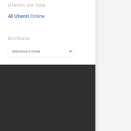
Utenti on line
43 Utenti
Online
Archivio