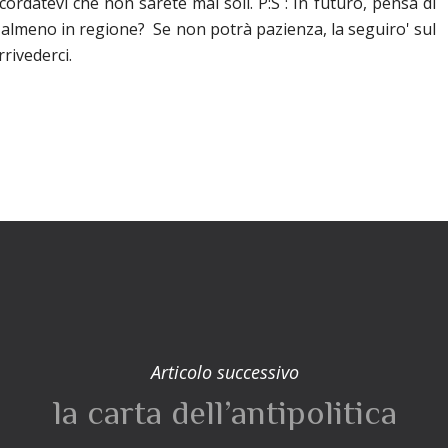
icordatevi che non sarete mai soli. P:S : In futuro, pensa di
 almeno in regione? Se non potrà pazienza, la seguiro' sul
rrivederci.
Articolo successivo
la carta dell’antipolitica