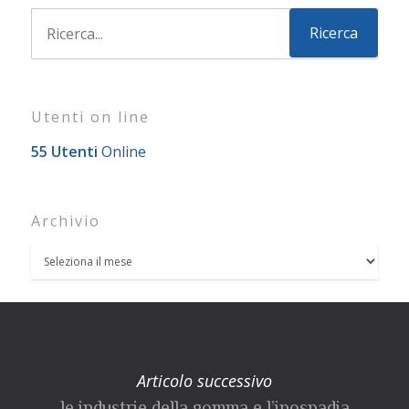
Utenti on line
55 Utenti
Online
Archivio
Articolo successivo
le industrie della gomma e l’ipospadia