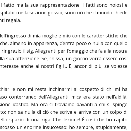
l fatto ma la sua rappresentazione. I fatti sono noiosi e
spitabili nella sezione gossip, sono ciò che il mondo chiede
nti regala.
ll’ingresso di mia moglie e mio con le caratteristiche che
 che, almeno in apparenza, c’entra poco o nulla con quello
 ringrazio il sig. Allegranti per l’omaggio che fa alla nostra
la sua attenzione. Se, chissà, un giorno vorrà essere così
teresse anche ai nostri figli… E, ancor di più, se volesse
chiari e non mi resta inchinarmi al cospetto di chi mi ha
aso conterraneo dell’Allegranti, mica era stato nell’aldilà,
ione icastica. Ma ora ci troviamo davanti a chi si spinge
uto: non sa nulla di ciò che scrive e arriva con un colpo di
llo spazio di una riga. Che lezione! È così che ho capito
riscosso un enorme insuccesso: ho sempre, stupidamente,