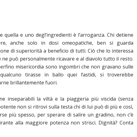
e quella e uno degl’ingredienti è l’arroganza. Chi detiene
re, anche solo in dosi omeopatiche, ben si guarda
ne di superiorità a beneficio di tutti. Ciò che lo interessa
 ne può personalmente ricavare e al diavolo tutto il resto.
, perfino misericordia sono ingombri che non gravano sulle
ualcuno tirasse in ballo quei fastidi, si troverebbe
rne brillantemente fuori.
 inseparabili la viltà e la piaggeria più viscida (senza
otente non si ritrovi sulla testa chi di lui può di più e così,
orse più spesso, per sperare di salire un gradino, non c’è
pirante alla maggiore potenza non strisci. Dignità? Conta