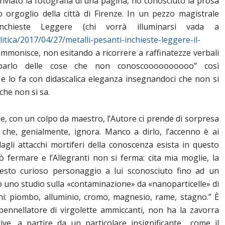
nviato la fotografia di una pagina, ho conosciuto la prosa
o orgoglio della città di Firenze. In un pezzo magistrale
 Inchieste Leggere (chi vorrà illuminarsi vada a
litica/2017/04/27/metalli-pesanti-inchieste-leggere-il-
i ammonisce, non esitando a ricorrere a raffinatezze verbali
parlo delle cose che non conoscoooooooooo” così
, e lo fa con didascalica eleganza insegnandoci che non si
che non si sa.
, con un colpo da maestro, l’Autore ci prende di sorpresa
che, genialmente, ignora. Manco a dirlo, l’accenno è ai
dagli attacchi mortiferi della conoscenza esista in questo
 fermare e l’Allegranti non si ferma: cita mia moglie, la
uesto curioso personaggio a lui sconosciuto fino ad un
 uno studio sulla «contaminazione» da «nanoparticelle» di
cini: piombo, alluminio, cromo, magnesio, rame, stagno.” È
 pennellatore di virgolette ammiccanti, non ha la zavorra
ive, a partire da un particolare insignificante come il