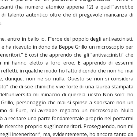
 pesanti (ha numero atomico appena 12) a quell’“avrebbe
 di talento autentico oltre che di pregevole mancanza di
o.
e, entro in ballo io, l’“eroe del popolo degli antivaccinisti,
e e ha ricevuto in dono da Beppe Grillo un microscopio per
eneritori.” È così che apprendo che gli “antivaccinisti” che
a mi hanno eletto a loro eroe. E apprendo di essermi
n effetti, in qualche modo ho fatto dicendo che non ho mai
e e, dunque, non ne so nulla. Questo se non si considera
to” che di scie chimiche vive forte di una laurea stampata
dell’università mi minacciò di querela. uesto Non solo: ho
e Grillo, personaggio che mai si spinse a sborsare non un
mo di Euro, mi avrebbe regalato un microscopio. Nulla
stò a recitare una parte fondamentale proprio nel portarmi
le ricerche proprio sugl’inceneritori. Proseguendo, non mi
 “negli inceneritori”, ma, evidentemente, ho ancora tanto da