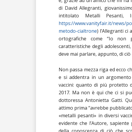
e, grazie ad un amico che mi ha i
di David Allegranti, giovanissim
intitolato Metalli Pesanti,
https://www.vanityfair.it/news/po
metodo-cialtrone
) l’Allegranti c
ortografiche come “Io non 
caratteristiche degli adolescenti
deve mai parlare, appunto, di ciò 
Non passa mezza riga ed ecco che
e si addentra in un argomento 
vaccini: quanto di più protetto 
2017. Ma non è qui che ci si può
dottoressa Antonietta Gatti. Q
attimo prima “avrebbe pubblicato
«metalli pesanti» in diversi vac
evidente che l’Autore, sapiente
della conoscenza di ciò che scr