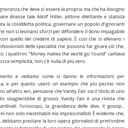
ignoranza che deve sì essere la propria ma che ha bisogno
are dicesse tale Adolf Hitler, pittore dilettante e statista
a la cosiddetta politica, governare un popolo d’ignoranti
che non si lesinano sforzi per diffondere il dono impagabile
on quello del credere di sapere. È così che si allevano i
 professionisti delle specialità che possono far girare ciò che,
esto: i quattrini. “Money makes the world go ‘round” cantava
rozza semplicità, non c’è nulla di più vero.
mento e vediamo come si danno le informazioni per
za, e per questo userò un esempio che più piccino non
 all’altro ieri, pensasse che Vanity Fair sia il titolo di uno
nto sbaglierebbe di grosso. Vanity Fair è una rivista che
rdinali: l’oroscopo, la gravidanza delle dive, il gossip…
 non solo inestimabili ma imprescindibili. È evidente che,
o, debbano prestare la loro opera giornalisti di prim’ordine