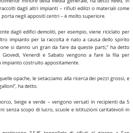
revolmente minore della media generale, ha detto Reed, in
accolti dagli altri impianti – rifiuti edilizi o materiali come
 porta negli appositi centri – è molto superiore.
e dagli edifici demoliti, per esempio, viene riciclato per
ltro impianto per la raccolta è nato a causa dello spirito
rsone si danno un gran da fare da queste parti,” ha detto
. Giovedì, Venerdì e Sabato vengono a fare la fila per
n impianto costruito appositamente.
 quelle opache, le setacciamo alla ricerca dei pezzi grossi, e
alloni”, ha detto.
sporco, beige e verde – vengono versati in recipienti da 5
ni senza scopo di lucro, scuole e istituzioni caritatevoli in