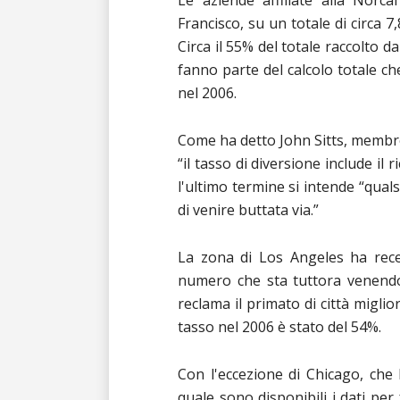
Le aziende affiliate alla Norca
Francisco, su un totale di circa 7
Circa il 55% del totale raccolto dal
fanno parte del calcolo totale che
nel 2006.
Come ha detto John Sitts, membro d
“il tasso di diversione include il 
l'ultimo termine si intende “quals
di venire buttata via.”
La zona di Los Angeles ha rece
numero che sta tuttora venendo 
reclama il primato di città miglior
tasso nel 2006 è stato del 54%.
Con l'eccezione di Chicago, che
quale sono disponibili i dati per f