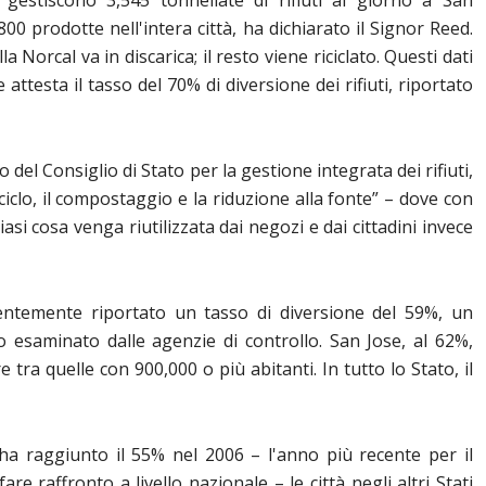
l gestiscono 3,545 tonnellate di rifiuti al giorno a San
,800 prodotte nell'intera città, ha dichiarato il Signor Reed.
la Norcal va in discarica; il resto viene riciclato. Questi dati
 attesta il tasso del 70% di diversione dei rifiuti, riportato
el Consiglio di Stato per la gestione integrata dei rifiuti,
riciclo, il compostaggio e la riduzione alla fonte” – dove con
iasi cosa venga riutilizzata dai negozi e dai cittadini invece
ntemente riportato un tasso di diversione del 59%, un
esaminato dalle agenzie di controllo. San Jose, al 62%,
e tra quelle con 900,000 o più abitanti. In tutto lo Stato, il
 ha raggiunto il 55% nel 2006 – l'anno più recente per il
are raffronto a livello nazionale – le città negli altri Stati