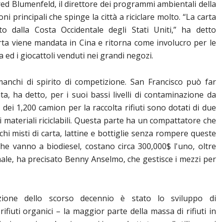
red Blumenfeld, il direttore dei programmi ambientali della
oni principali che spinge la città a riciclare molto. “La carta
to dalla Costa Occidentale degli Stati Uniti,” ha detto
rta viene mandata in Cina e ritorna come involucro per le
a ed i giocattoli venduti nei grandi negozi.
anchi di spirito di competizione. San Francisco può far
ata, ha detto, per i suoi bassi livelli di contaminazione da
 dei 1,200 camion per la raccolta rifiuti sono dotati di due
i materiali riciclabili. Questa parte ha un compattatore che
chi misti di carta, lattine e bottiglie senza rompere queste
che vanno a biodiesel, costano circa 300,000$ l'uno, oltre
ale, ha precisato Benny Anselmo, che gestisce i mezzi per
zione dello scorso decennio è stato lo sviluppo di
ifiuti organici – la maggior parte della massa di rifiuti in