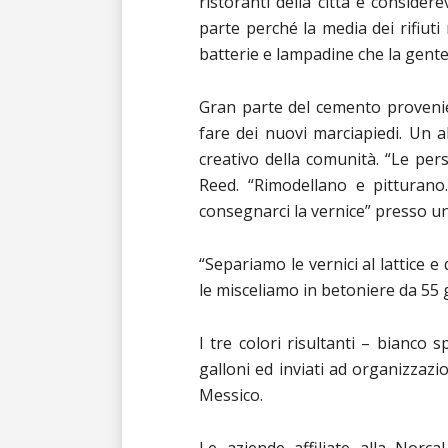
ristoranti della città è conside
parte perché la media dei rifiuti r
batterie e lampadine che la gente
Gran parte del cemento provenient
fare dei nuovi marciapiedi. Un a
creativo della comunità. “Le pe
Reed. “Rimodellano e pitturano
consegnarci la vernice” presso u
“Separiamo le vernici al lattice e
le misceliamo in betoniere da 55 g
I tre colori risultanti – bianco 
galloni ed inviati ad organizzazio
Messico.