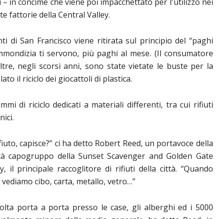
ti – in concime che viene poi impacchettato per l'utilizzo nei
te fattorie della Central Valley.
i di San Francisco viene ritirata sul principio del “paghi
immondizia ti servono, più paghi al mese. (Il consumatore
tre, negli scorsi anni, sono state vietate le buste per la
to il riciclo dei giocattoli di plastica.
i di riciclo dedicati a materiali differenti, tra cui rifiuti
nici.
fiuto, capisce?” ci ha detto Robert Reed, un portavoce della
età capogruppo della Sunset Scavenger and Golden Gate
il principale raccoglitore di rifiuti della città. “Quando
 vediamo cibo, carta, metallo, vetro…”
ccolta porta a porta presso le case, gli alberghi ed i 5000