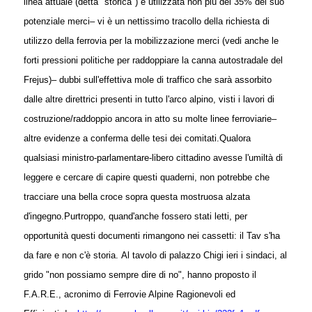
linea attuale (detta "storica") è utilizzata non più del 35% del suo
potenziale merci
– vi è un nettissimo tracollo della richiesta di
utilizzo della ferrovia per la mobilizzazione merci (vedi anche le
forti pressioni politiche per raddoppiare la canna autostradale del
Frejus)
– dubbi sull'effettiva mole di traffico che sarà assorbito
dalle altre direttrici presenti in tutto l'arco alpino, visti i lavori di
costruzione/raddoppio ancora in atto su molte linee ferroviarie
–
altre evidenze a conferma delle tesi dei comitati.
Qualora
qualsiasi ministro-parlamentare-libero cittadino avesse l'umiltà di
leggere e cercare di capire questi quaderni, non potrebbe che
tracciare una bella croce sopra questa mostruosa alzata
d'ingegno.
Purtroppo, quand'anche fossero stati letti, per
opportunità questi documenti rimangono nei cassetti: il Tav s'ha
da fare e non c'è storia.
Al tavolo di palazzo Chigi ieri i sindaci, al
grido "non possiamo sempre dire di no", hanno proposto il
F.A.R.E., acronimo di Ferrovie Alpine Ragionevoli ed