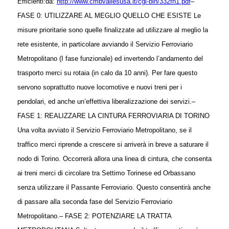
Efficienti:
da:
http://www.cmbvallesusa.it/cgi-bin/332fn1.pdf
–
FASE 0: UTILIZZARE AL MEGLIO QUELLO CHE ESISTE Le
misure prioritarie sono quelle finalizzate ad utilizzare al meglio la
rete esistente, in particolare avviando il Servizio Ferroviario
Metropolitano (I fase funzionale) ed invertendo l’andamento del
trasporto merci su rotaia (in calo da 10 anni). Per fare questo
servono soprattutto nuove locomotive e nuovi treni per i
pendolari, ed anche un’effettiva liberalizzazione dei servizi.
–
FASE 1: REALIZZARE LA CINTURA FERROVIARIA DI TORINO
Una volta avviato il Servizio Ferroviario Metropolitano, se il
traffico merci riprende a crescere si arriverà in breve a saturare il
nodo di Torino. Occorrerà allora una linea di cintura, che consenta
ai treni merci di circolare tra Settimo Torinese ed Orbassano
senza utilizzare il Passante Ferroviario. Questo consentirà anche
di passare alla seconda fase del Servizio Ferroviario
Metropolitano.
– FASE 2: POTENZIARE LA TRATTA