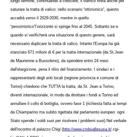
lungo termine, continuando a crescere, il traffico finirà anche per
saturare la tratta di valico: nello scenario “ottimistico”, questo
accadrà verso il 2029-2030, mentre in quello
“pessimistico”
l’orizzonte si spinge fino al 2045. Soltanto se e
quando si verificherà una situazione di questo genere, sarà
necessario duplicare la tratta di valico.
Intanto l'Europa ha già
stanziato 671 milioni di € per la tratta internazionale (da St.Jean
de Maurienne a Bussoleno), da spendere entro 24 mesi
dall'elargizione, pena il ritiro del finanziamento. I sindaci e i
rappresentanti degli enti locali (regione provincia e comune di
Torino) chiedono che TUTTA la tratta, da St. Jean a Torino,
diventi internazionale, in modo da dirottare i fondi a Torino ed
annullare il collo di bottiglia, ovvero fase 1 (richiesta fatta ai tempi
da Chiamparino ma subito rigettata dal parlamento europeo: ogni
Stato spende i soldi suoi per risolvere i problemi suoi).
Nel verbale
dell'incontro di palazzo Chigi (
http://www.cmbvallesusa.it/
cgi-