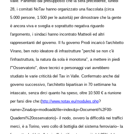
valle.
Partendo dal presupposto che la sera precedente, lunedì
28, i comitati NoTav hanno organizzato una fiaccolata (circa
5.000 persone, 1.500 per le autorità) per dimostrare che la gente
è ancora viva e sveglia e soprattutto negativa riguardo
l'argomento, i sindaci hanno incontrato Matteoli ed altri
rappresentanti del governo.
Il fu governo Prodi incaricò l'architetto
Virano, ben noto ideatore di infrastrutture "perchè se non c'è
l'infrastruttura, la natura da sola è monotona", a mettere in piedi
l'"Osservatorio", dove tecnici e personaggi vari avrebbero
studiato le varie criticità del Tav in Valle. Confermato anche dal
governo successivo, l'architetto bipartisan in 70 settimane ha
intascato, senza dirci quanto ha speso, oltre 10.500 € a riunione
per farsi dire che:
(
http://www.notav.eu/modules.php
?
name=Zina&op=modload&file=index&p=Documenti%2F00-
Quaderni
%20osservatorio)
– il nodo, ovvero la difficoltà nei traffici
merci, è a Torino, vero collo di bottiglia del sistema ferroviario
– la