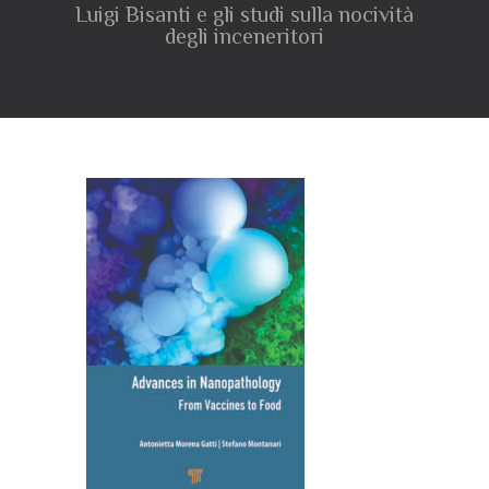
Luigi Bisanti e gli studi sulla nocività
degli inceneritori