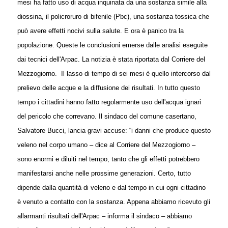
mesi ha fatto uso di acqua inquinata da una sostanza simile alla
diossina, il policroruro di bifenile (Pbc), una sostanza tossica che
può avere effetti nocivi sulla salute. E ora è panico tra la
popolazione. Queste le conclusioni emerse dalle analisi eseguite
dai tecnici dell'Arpac. La notizia è stata riportata dal Corriere del
Mezzogiorno.
Il lasso di tempo di sei mesi è quello intercorso dal
prelievo delle acque e la diffusione dei risultati. In tutto questo
tempo i cittadini hanno fatto regolarmente uso dell'acqua ignari
del pericolo che correvano. Il sindaco del comune casertano,
Salvatore Bucci, lancia gravi accuse: “i danni che produce questo
veleno nel corpo umano – dice al Corriere del Mezzogiorno –
sono enormi e diluiti nel tempo, tanto che gli effetti potrebbero
manifestarsi anche nelle prossime generazioni. Certo, tutto
dipende dalla quantità di veleno e dal tempo in cui ogni cittadino
è venuto a contatto con la sostanza. Appena abbiamo ricevuto gli
allarmanti risultati dell'Arpac – informa il sindaco – abbiamo