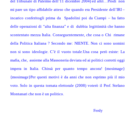
del Tribunale di Palermo dell’11 dicembre 2004) ed altri…Prodi
non
mi pare un tipo affidabile atteso che quando era Presidente dell’IRI –
incarico conferitogli prima da
Spadolini poi da Ciampi – ha fatto
delle operazioni di “alta finanza” e di
dubbia legittimità che hanno
scontentato mezza Italia. Conseguentemente, che cosa o Chi
rimane
della Politica Italiana ? Secondo me: NIENTE. Non ci sono uomini
non si sono ideologie. C’è il vuoto totale.Una cosa però esiste: La
mafia, che,
assieme alla Massoneria deviata ed ai politici corrotti oggi
impera in Italia. Chissà per quanto tempo ancora! {mosimage}
{mosimage}Per questi motivi è da anni che non esprimo più il mio
voto. Solo in questa tornata elettorale (2008) voterò il Prof. Stefano
Montanari che non è un politico.
Ferdy