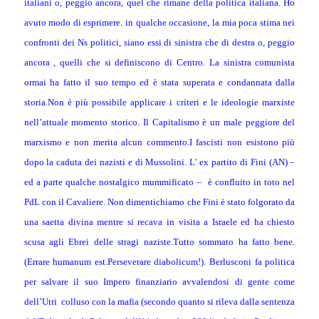
italiani o, peggio ancora, quel che rimane della politica italiana. Ho
avuto modo di esprimere. in qualche occasione, la mia poca stima nei
confronti dei Ns politici, siano essi di sinistra che di destra o, peggio
ancora , quelli che si definiscono di Centro. La sinistra comunista
ormai ha fatto il suo tempo ed è stata superata e condannata dalla
storia.Non è più possibile applicare i criteri e le ideologie marxiste
nell’attuale momento storico. Il Capitalismo è un male peggiore del
marxismo e non merita alcun commento.I fascisti non esistono più
dopo la caduta dei nazisti e di Mussolini.
L’ ex partito di Fini (AN) –
ed a parte qualche nostalgico mummificato –
è confluito in toto nel
PdL con il Cavaliere. Non dimentichiamo che Fini è stato folgorato da
una saetta divina mentre si recava in visita a Israele ed ha chiesto
scusa agli Ebrei delle stragi naziste.Tutto sommato ha fatto bene.
(Errare humanum est.Perseverare diabolicum!). Berlusconi fa politica
per salvare il suo Impero finanziario avvalendosi di gente come
dell’Utri
colluso con la mafia (secondo quanto si rileva dalla sentenza