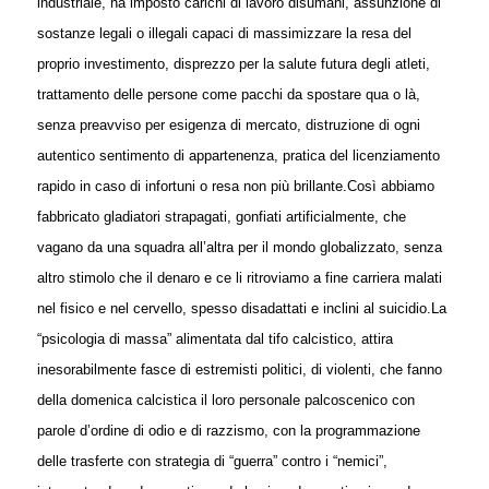
industriale, ha imposto carichi di lavoro disumani, assunzione di
sostanze legali o illegali capaci di massimizzare la resa del
proprio investimento, disprezzo per la salute futura degli atleti,
trattamento delle persone come pacchi da spostare qua o là,
senza preavviso per esigenza di mercato, distruzione di ogni
autentico sentimento di appartenenza, pratica del licenziamento
rapido in caso di infortuni o resa non più brillante.
Così abbiamo
fabbricato gladiatori strapagati, gonfiati artificialmente, che
vagano da una squadra all’altra per il mondo globalizzato, senza
altro stimolo che il denaro e ce li ritroviamo a fine carriera malati
nel fisico e nel cervello, spesso disadattati e inclini al suicidio.
La
“psicologia di massa” alimentata dal tifo calcistico, attira
inesorabilmente fasce di estremisti politici, di violenti, che fanno
della domenica calcistica il loro personale palcoscenico con
parole d’ordine di odio e di razzismo, con la programmazione
delle trasferte con strategia di “guerra” contro i “nemici”,