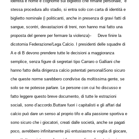
identità e nome e cognome sul biglietto che rimane personale,
e
stessa procedura allo stadio, si entra solo con carta di identità e
biglietto nominale (i politicanti, anche in presenza di gravi fatti di
sangue, scontri, devastazioni di treni, non hanno mai fatto una
–
proposta del genere per fermare la violenza)
Deve finire la
dicotomia Federazione/Lega Calcio. I presidenti delle squadre di
A e di B devono prendere tutte le decisioni a maggioranza
semplice, senza figure di segretari tipo Carraro o Galliani che
hanno fatto della dirigenza calcio potentati personali
Sono sicuro
che queste norme sarebbero condivise da moltissima gente, se
solo se ne potesse parlare. Le persone con cui ho discusso e
fatto leggere questo breve documento, di tutte le estrazioni
sociali, sono d’accordo.
Buttare fuori i capitalisti e gli affari dal
calcio può dare un senso al proprio tifo e alla passione sportiva e
sono sicuro che i giocatori, creati dalle società, anche se pagati
poco, avrebbero infinitamente più entusiasmo e voglia di giocare,