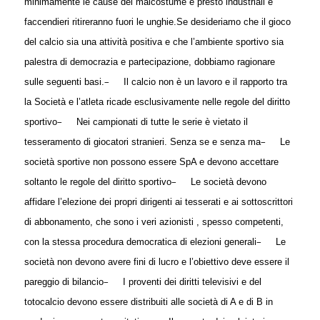
minimamente le cause del malcostume e presto industriali e
faccendieri ritireranno fuori le unghie.
Se desideriamo che il gioco
del calcio sia una attività positiva e che l’ambiente sportivo sia
palestra di democrazia e partecipazione, dobbiamo ragionare
–
sulle seguenti basi.
Il calcio non è un lavoro e il rapporto tra
la Società e l’atleta ricade esclusivamente nelle regole del diritto
–
sportivo
Nei campionati di tutte le serie è vietato il
–
tesseramento di giocatori stranieri. Senza se e senza ma
Le
società sportive non possono essere SpA e devono accettare
–
soltanto le regole del diritto sportivo
Le società devono
affidare l’elezione dei propri dirigenti ai tesserati e ai sottoscrittori
di abbonamento, che sono i veri azionisti , spesso competenti,
–
con la stessa procedura democratica di elezioni generali
Le
società non devono avere fini di lucro e l’obiettivo deve essere il
–
pareggio di bilancio
I proventi dei diritti televisivi e del
totocalcio devono essere distribuiti alle società di A e di B in