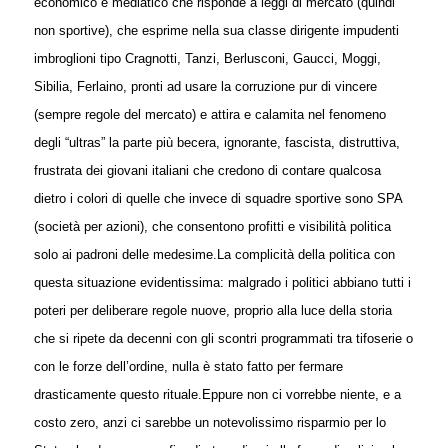
economico e mediatico che risponde a leggi di mercato (quindi
non sportive), che esprime nella sua classe dirigente impudenti
imbroglioni tipo Cragnotti, Tanzi, Berlusconi, Gaucci, Moggi,
Sibilia, Ferlaino, pronti ad usare la corruzione pur di vincere
(sempre regole del mercato) e attira e calamita nel fenomeno
degli “ultras” la parte più becera, ignorante, fascista, distruttiva,
frustrata dei giovani italiani che credono di contare qualcosa
dietro i colori di quelle che invece di squadre sportive sono SPA
(società per azioni), che consentono profitti e visibilità politica
solo ai padroni delle medesime.
La complicità della politica con
questa situazione evidentissima: malgrado i politici abbiano tutti i
poteri per deliberare regole nuove, proprio alla luce della storia
che si ripete da decenni con gli scontri programmati tra tifoserie o
con le forze dell’ordine, nulla è stato fatto per fermare
drasticamente questo rituale.
Eppure non ci vorrebbe niente, e a
costo zero, anzi ci sarebbe un notevolissimo risparmio per lo