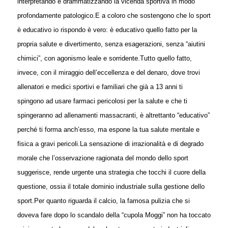
interpretando e drammatizzando la vicenda sportiva in modo
profondamente patologico.
E a coloro che sostengono che lo sport
è educativo io rispondo è vero: è educativo quello fatto per la
propria salute e divertimento, senza esagerazioni, senza “aiutini
chimici”, con agonismo leale e sorridente.
Tutto quello fatto,
invece, con il miraggio dell’eccellenza e del denaro, dove trovi
allenatori e medici sportivi e familiari che già a 13 anni ti
spingono ad usare farmaci pericolosi per la salute e che ti
spingeranno ad allenamenti massacranti, è altrettanto “educativo”
perché ti forma anch’esso, ma espone la tua salute mentale e
fisica a gravi pericoli.
La sensazione di irrazionalità e di degrado
morale che l’osservazione ragionata del mondo dello sport
suggerisce, rende urgente una strategia che tocchi il cuore della
questione, ossia il totale dominio industriale sulla gestione dello
sport.
Per quanto riguarda il calcio, la famosa pulizia che si
doveva fare dopo lo scandalo della “cupola Moggi” non ha toccato