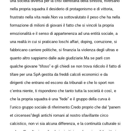
una società diversa per la crisi identitaria della sinistra, riversano
nella propria squadra il desiderio di protagonismo e di vittoria,
frustrato nella vita reale.
Non va sottovalutato il peso che ha nella
formazione di milioni di giovani il fatto che si vincoli la propria
emozionalità e il senso di appartenenza ad una entità sociale, a
una realtà in cui si praticano loschi affari, doping, corruzione, si
fabbricano carriere politiche, si finanzia la violenza degli ultras e
quanto altro sappiamo dalle aule giudiziarie.
Ma se parli con
qualche giovane “tifoso” e gli chiedi se non trova ridicolo il fatto di
tifare per una SpA gestita da freddi calcoli economici e da
dirigenti che entrano ed escono da tribunali e che lo sport non
c’entra niente, ti rispondono che tanto tutta la società è così, e
che la propria squadra è una “fede” e il gruppo della curva è
l’unico gruppo sociale di riferimento.
Credo proprio che dal “panem
et circenses”degli antichi romani al nostro sfavillante circo
calcistico, non vi sia alcuna differenza, e la continuità culturale si