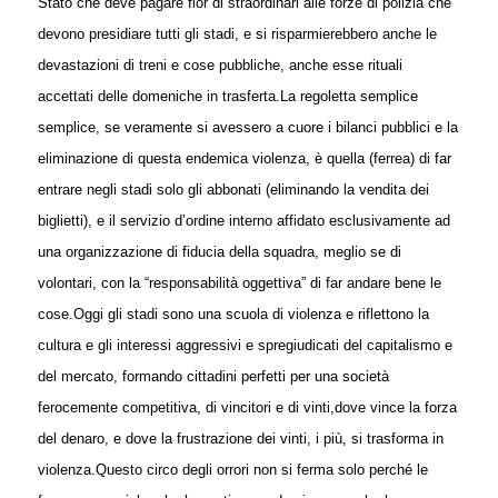
Stato che deve pagare fior di straordinari alle forze di polizia che
devono presidiare tutti gli stadi, e si risparmierebbero anche le
devastazioni di treni e cose pubbliche, anche esse rituali
accettati delle domeniche in trasferta.
La regoletta semplice
semplice, se veramente si avessero a cuore i bilanci pubblici e la
eliminazione di questa endemica violenza, è quella (ferrea) di far
entrare negli stadi solo gli abbonati (eliminando la vendita dei
biglietti), e il servizio d’ordine interno affidato esclusivamente ad
una organizzazione di fiducia della squadra, meglio se di
volontari, con la “responsabilità oggettiva” di far andare bene le
cose.
Oggi gli stadi sono una scuola di violenza e riflettono la
cultura e gli interessi aggressivi e spregiudicati del capitalismo e
del mercato, formando cittadini perfetti per una società
ferocemente competitiva, di vincitori e di vinti,dove vince la forza
del denaro, e dove la frustrazione dei vinti, i più, si trasforma in
violenza.
Questo circo degli orrori non si ferma solo perché le