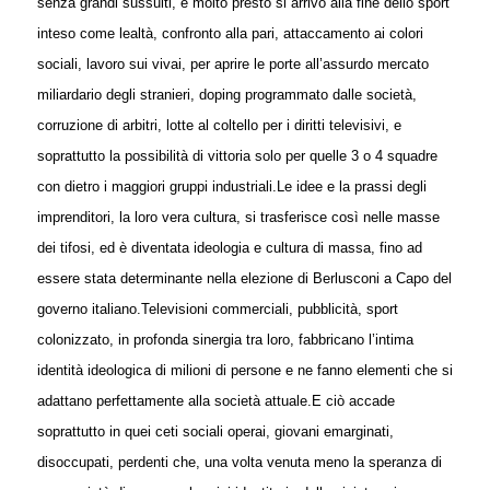
senza grandi sussulti, e molto presto si arrivò alla fine dello sport
inteso come lealtà, confronto alla pari, attaccamento ai colori
sociali, lavoro sui vivai, per aprire le porte all’assurdo mercato
miliardario degli stranieri, doping programmato dalle società,
corruzione di arbitri, lotte al coltello per i diritti televisivi, e
soprattutto la possibilità di vittoria solo per quelle 3 o 4 squadre
con dietro i maggiori gruppi industriali.
Le idee e la prassi degli
imprenditori, la loro vera cultura, si trasferisce così nelle masse
dei tifosi, ed è diventata ideologia e cultura di massa, fino ad
essere stata determinante nella elezione di Berlusconi a Capo del
governo italiano.
Televisioni commerciali, pubblicità, sport
colonizzato, in profonda sinergia tra loro, fabbricano l’intima
identità ideologica di milioni di persone e ne fanno elementi che si
adattano perfettamente alla società attuale.
E ciò accade
soprattutto in quei ceti sociali operai, giovani emarginati,
disoccupati, perdenti che, una volta venuta meno la speranza di