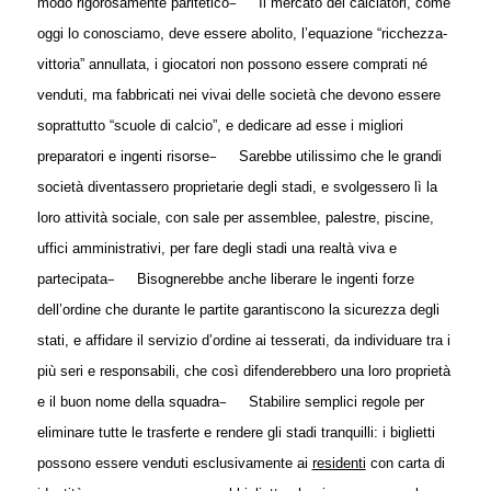
–
modo rigorosamente paritetico
Il mercato dei calciatori, come
oggi lo conosciamo, deve essere abolito, l’equazione “ricchezza-
vittoria” annullata, i giocatori non possono essere comprati né
venduti, ma fabbricati nei vivai delle società che devono essere
soprattutto “scuole di calcio”, e dedicare ad esse i migliori
–
preparatori e ingenti risorse
Sarebbe utilissimo che le grandi
società diventassero proprietarie degli stadi, e svolgessero lì la
loro attività sociale, con sale per assemblee, palestre, piscine,
uffici amministrativi, per fare degli stadi una realtà viva e
–
partecipata
Bisognerebbe anche liberare le ingenti forze
dell’ordine che durante le partite garantiscono la sicurezza degli
stati, e affidare il servizio d’ordine ai tesserati, da individuare tra i
più seri e responsabili, che così difenderebbero una loro proprietà
–
e il buon nome della squadra
Stabilire semplici regole per
eliminare tutte le trasferte e rendere gli stadi tranquilli: i biglietti
possono essere venduti esclusivamente ai
residenti
con carta di