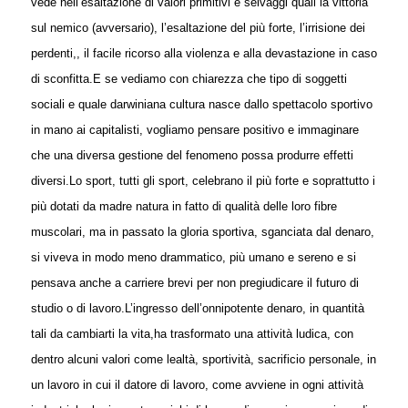
vede nell’esaltazione di valori primitivi e selvaggi quali la vittoria
sul nemico (avversario), l’esaltazione del più forte, l’irrisione dei
perdenti,, il facile ricorso alla violenza e alla devastazione in caso
di sconfitta.
E se vediamo con chiarezza che tipo di soggetti
sociali e quale darwiniana cultura nasce dallo spettacolo sportivo
in mano ai capitalisti, vogliamo pensare positivo e immaginare
che una diversa gestione del fenomeno possa produrre effetti
diversi.
Lo sport, tutti gli sport, celebrano il più forte e soprattutto i
più dotati da madre natura in fatto di qualità delle loro fibre
muscolari, ma in passato la gloria sportiva, sganciata dal denaro,
si viveva in modo meno drammatico, più umano e sereno e si
pensava anche a carriere brevi per non pregiudicare il futuro di
studio o di lavoro.
L’ingresso dell’onnipotente denaro, in quantità
tali da cambiarti la vita,ha trasformato una attività ludica, con
dentro alcuni valori come lealtà, sportività, sacrificio personale, in
un lavoro in cui il datore di lavoro, come avviene in ogni attività