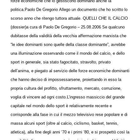
forze economiche che lo gestiscono dominano anche la
politica.
Paolo De Gregorio
Allego un documento che ho scritto lo
scorso anno che ritengo tuttora attuale.
QUELLI CHE IL CALCIO
(dossier)
a cura di Paolo De Gregorio – 25.08.2006
Se qualcuno
dubitasse della validità della vecchia affermazione marxista che
“le idee dominanti sono quelle della classe dominante”, avrebbe
una illuminazione osservando come il mondo del calcio, e dello
sport in generale, sia stato fagocitato, stravolto, privato
dell’anima, e piegato al servizio delle forze economiche dominanti
che hanno deciso di impossessarsene, proiettando in esso la
propria cultura del profitto, sfruttamento, mercato, corruzione,
voglia di vincere ad ogni costo.
L’ingresso massiccio del grande
capitale nel mondo dello sport è relativamente recente e
corrisponde alla fase in cui il mezzo televisivo rese popolare e di
massa alcuni sport (oltre al calcio, ciclismo, basket, tennis,
atletica), alla fine degli anni ’70 e i primi ’80, e si prospettò così la