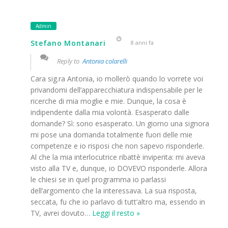
Admin
Stefano Montanari
8 anni fa
Reply to
Antonia colarelli
Cara sig.ra Antonia, io mollerò quando lo vorrete voi
privandomi dell’apparecchiatura indispensabile per le
ricerche di mia moglie e mie. Dunque, la cosa è
indipendente dalla mia volontà. Esasperato dalle
domande? Sì: sono esasperato. Un giorno una signora
mi pose una domanda totalmente fuori delle mie
competenze e io risposi che non sapevo risponderle.
Al che la mia interlocutrice ribattè inviperita: mi aveva
visto alla TV e, dunque, io DOVEVO risponderle. Allora
le chiesi se in quel programma io parlassi
dell’argomento che la interessava. La sua risposta,
seccata, fu che io parlavo di tutt’altro ma, essendo in
TV, avrei dovuto
…
Leggi il resto »