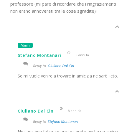
professore (mi pare di ricordare che i ringraziamenti
non erano annoverati tra le cose sgradite)!
Admin
Stefano Montanari
8 anni fa
Reply to
Giuliano Dal Cin
Se mi vuole venire a trovare in amicizia ne sarò lieto.
Giuliano Dal Cin
8 anni fa
Reply to
Stefano Montanari
Ne sarei ben felice, magari mi porto anche un amico