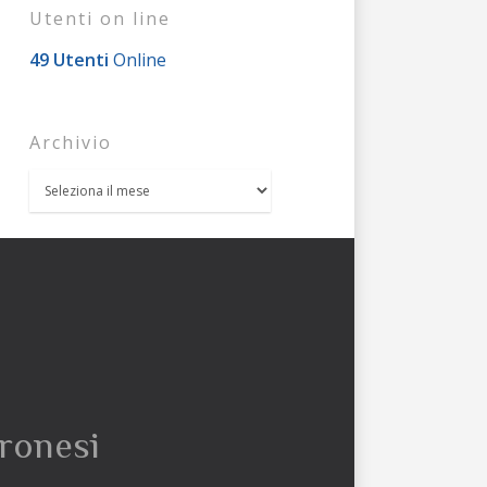
Utenti on line
49 Utenti
Online
Archivio
eronesi