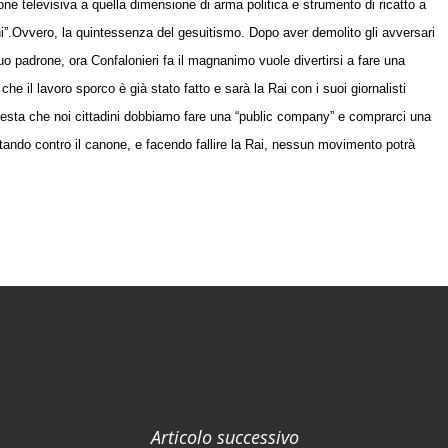
one televisiva a quella dimensione di arma politica e strumento di ricatto a
i”.
Ovvero, la quintessenza del gesuitismo. Dopo aver demolito gli avversari
uo padrone, ora Confalonieri fa il magnanimo vuole divertirsi a fare una
he il lavoro sporco è già stato fatto e sarà la Rai con i suoi giornalisti
n testa che noi cittadini dobbiamo fare una “public company” e comprarci una
tando contro il canone, e facendo fallire la Rai, nessun movimento potrà
Articolo successivo