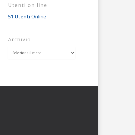
Utenti on line
51 Utenti
Online
Archivio