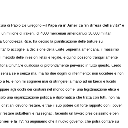
il Papa va in America “in difesa della vita”
cura di Paolo De Gregorio
–
e
un milione di irakeni, di 4000 mercenari americani,di 30.000 militari
a Condoleeza Rice, ha deciso la pianificazione delle torture sui
ita” lo accoglie la decisione della Corte Suprema americana, il massimo
 metodo delle iniezioni letali è legale, e quindi possono tranquillamente
atoria Onu”.
C’è qualcosa di profondamente perverso in tutto questo. Credo
o senza se e senza ma, ma ho due dogmi di riferimento: non uccidere e non
atto a te, e non mi sognerei mai di stringere la mano ad un bieco e lucido
ppare agli occhi dei cristiani nel mondo come
una legittimazione etica e
olo una organizzazione politica e diplomatica che tratta con tutti, non ha
i i cristiani devono restare, e trae il suo potere dal forte rapporto con i poveri
r restare subalterni e rassegnati, facendo un lavoro preziosissimo e ben
onieri e la TV:
“ci auguriamo che il nuovo governo, che potrà contare su