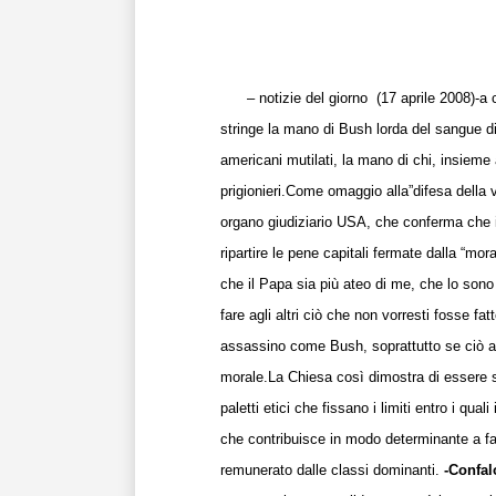
– notizie del giorno
(17 aprile 2008)-
a 
stringe la mano di Bush lorda del sangue di 
americani mutilati, la mano di chi, insieme 
prigionieri.
Come omaggio alla”difesa della v
organo giudiziario USA, che conferma che il
ripartire le pene capitali fermate dalla “mor
che il Papa sia più ateo di me, che lo son
fare agli altri ciò che non vorresti fosse f
assassino come Bush, soprattutto se ciò a
morale.
La Chiesa
così dimostra di essere s
paletti etici che fissano i limiti entro i qual
che contribuisce in modo determinante a fa
remunerato dalle classi dominanti.
-Confal