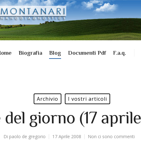
Home
Biografia
Blog
Documenti Pdf
F.a.q.
Archivio
I vostri articoli
e del giorno (17 april
Di
paolo de gregorio
17 Aprile 2008
Non ci sono commenti