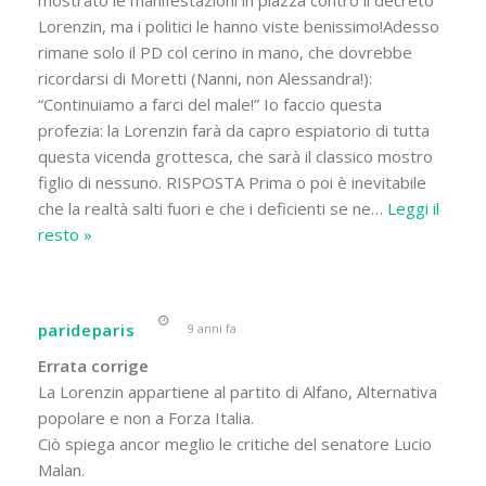
Lorenzin, ma i politici le hanno viste benissimo!Adesso
rimane solo il PD col cerino in mano, che dovrebbe
ricordarsi di Moretti (Nanni, non Alessandra!):
“Continuiamo a farci del male!” Io faccio questa
profezia: la Lorenzin farà da capro espiatorio di tutta
questa vicenda grottesca, che sarà il classico mostro
figlio di nessuno. RISPOSTA Prima o poi è inevitabile
che la realtà salti fuori e che i deficienti se ne
…
Leggi il
resto »
parideparis
9 anni fa
Errata corrige
La Lorenzin appartiene al partito di Alfano, Alternativa
popolare e non a Forza Italia.
Ciò spiega ancor meglio le critiche del senatore Lucio
Malan.