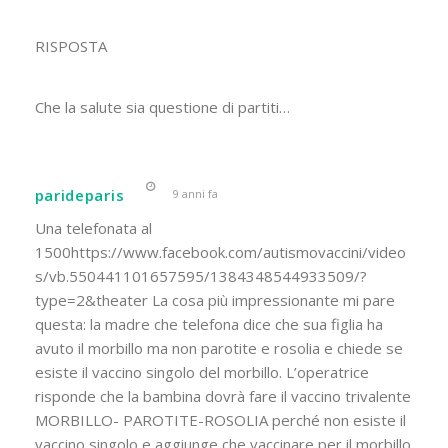
RISPOSTA
Che la salute sia questione di partiti…
parideparis
9 anni fa
Una telefonata al
1500https://www.facebook.com/autismovaccini/video
s/vb.550441101657595/1384348544933509/?
type=2&theater La cosa più impressionante mi pare
questa: la madre che telefona dice che sua figlia ha
avuto il morbillo ma non parotite e rosolia e chiede se
esiste il vaccino singolo del morbillo. L’operatrice
risponde che la bambina dovrà fare il vaccino trivalente
MORBILLO- PAROTITE-ROSOLIA perché non esiste il
vaccino singolo e aggiunge che vaccinare per il morbillo