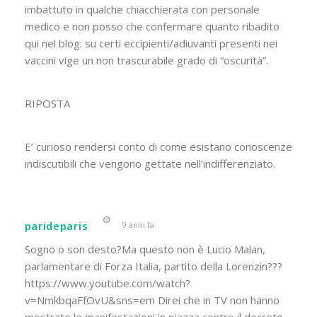
imbattuto in qualche chiacchierata con personale
medico e non posso che confermare quanto ribadito
qui nel blog: su certi eccipienti/adiuvanti presenti nei
vaccini vige un non trascurabile grado di “oscurità”.
RIPOSTA
E’ curioso rendersi conto di come esistano conoscenze
indiscutibili che vengono gettate nell’indifferenziato.
parideparis
9 anni fa
Sogno o son desto?Ma questo non è Lucio Malan,
parlamentare di Forza Italia, partito della Lorenzin???
https://www.youtube.com/watch?
v=NmkbqaFfOvU&sns=em Direi che in TV non hanno
mostrato le manifestazioni in piazza contro il decreto