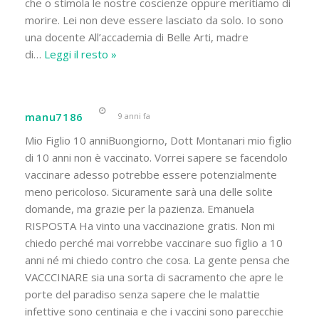
che o stimola le nostre coscienze oppure meritiamo di
morire. Lei non deve essere lasciato da solo. Io sono
una docente All’accademia di Belle Arti, madre
di
…
Leggi il resto »
manu7186
9 anni fa
Mio Figlio 10 anniBuongiorno, Dott Montanari mio figlio
di 10 anni non è vaccinato. Vorrei sapere se facendolo
vaccinare adesso potrebbe essere potenzialmente
meno pericoloso. Sicuramente sarà una delle solite
domande, ma grazie per la pazienza. Emanuela
RISPOSTA Ha vinto una vaccinazione gratis. Non mi
chiedo perché mai vorrebbe vaccinare suo figlio a 10
anni né mi chiedo contro che cosa. La gente pensa che
VACCCINARE sia una sorta di sacramento che apre le
porte del paradiso senza sapere che le malattie
infettive sono centinaia e che i vaccini sono parecchie