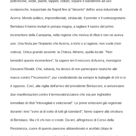
poltroncine, sedie, piante, tappeti, velluto, separé e bandierine ad uso
scolaresche, trasportate da Napoli fino al "deserto" dell’ex area industriale di
Acerra. Mondo politico, imprenditoriale, sindacale. Il premier e il sottosegretario
Bertolaso li hanno invitati in pompa magna, a tagliare il nastro del primo
inceneritore della Campania, nella regione che moriva di rifiuti e non ne aveva
uno. Una festa per l’impianto che Acerra, a torto o a ragione, non vuole (non
voleva). Unica grande assente: la Chiesa. Almeno, quella locale. "Non
benedirò questo inceneritore", fa sapere ieri il vescovo di Acerra, monsignor
Giovanni Rinaldi. Che, tuttavia, ha deciso di non partecipare neanche alle
marce contro l’"ecomostro", pur condividendo da sempre le battaglie di chi vi si
è opposto. Così, alla vigilia dell’arrivo del presidente Berlusconi, si annunciano
due manifestazioni contro il termovalorizzatore che sta per inghiottire
tonnellate di rifuti "tritovagliati e selezionati". Le prime emissioni già registrate
durante i test "sono al di sotto di tutti gli standard", fanno sapere alla struttura
di Bertolaso. Ma c’è chi non ci crede. Da ieri, all’ingresso di Corso della
Resistenza, cuore di questo paesone abbandonato e acefalo (dopo le