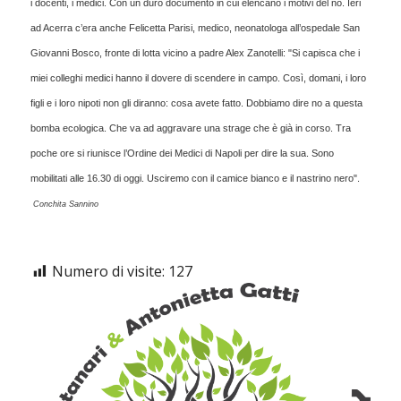
i docenti, i medici. Con un duro documento in cui elencano i motivi del no. Ieri
ad Acerra c’era anche Felicetta Parisi, medico, neonatologa all’ospedale San
Giovanni Bosco, fronte di lotta vicino a padre Alex Zanotelli: "Si capisca che i
miei colleghi medici hanno il dovere di scendere in campo. Così, domani, i loro
figli e i loro nipoti non gli diranno: cosa avete fatto. Dobbiamo dire no a questa
bomba ecologica. Che va ad aggravare una strage che è già in corso. Tra
poche ore si riunisce l’Ordine dei Medici di Napoli per dire la sua. Sono
mobilitati alle 16.30 di oggi. Usciremo con il camice bianco e il nastrino nero".
Conchita Sannino
Numero di visite:
127