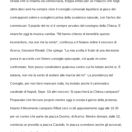
strada che si chiama via Democrazia, troppa enfasi per un Palazzo che negli
ultimi dieci anni ha sempre visto il consiglio comunale liquefarsi al gioco dei
contrapposti veleni e sciogliersi prima della scadenza naturale, con l’arrivo dei
commissari. Il popolo del no si è sempre avvalso del sostegno della Chiesa. E
neanche oggi la musica cambia. "Mi hanno chiesto di benedirlo questo
inceneritore, ma non me la sento", confessa a Il Nolano online il vescovo di
Acerra, Giovanni Rinaldi. Che spiega: "La mia scelta è frutto di una decisione
presa in accordo con l’intero consiglio episcopale, col quale mi sono
confrontato. Non posso condividere qualcosa contro cui ho lottato anche io. E
tuttavia, non me la sento di andare alla marcia del no". La presidenza del
Consiglio, per non farsi mancare nulla, ha invitato anche il carismatico
cardinale di Napoli, Sepe. Gli altri vescovi. Si spaccherà la Chiesa campana?
Preparativi che fervono proprio mentre oggi si snoda il giorno della protesta.
Intanto il Movimento campano Rifiuti zero si dà appuntamento oggi alle 16.30
per un corteo che parte da piazza Duomo, di Acerra. Mentre domani, dalle 10,
comincia un presidio a piazza Castello. In piazza scendono anche gli avvocati,