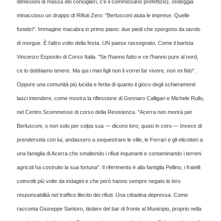
dimissioni di massa dei consiglieri, c’è il commissario prefettizio), ondeggia
minaccioso un drappo di Rifiuti Zero: "Berlusconi aiuta le imprese. Quelle
funebri". Immagine macabra in primo piano: due piedi che sporgono da tavolo
di morgue. È l’altro volto della festa. UN paese rassegnato. Come il barista
Vincenzo Esposito di Corso Italia. "Se l’hanno fatto e ce l’hanno pure al nord,
ce lo dobbiamo tenere. Ma qui i miei figli non li vorrei far vivere, non mi fido".
Oppure una comunità più lucida e ferita di quanto il gioco degli schieramenti
lasci intendere, come mostra la riflessione di Gennaro Calligari e Michele Rullo,
nel Centro Scommesse di corso della Resistenza. "Acerra non morirà per
Berlusconi, o non solo per colpa sua — dicono loro, quasi in coro — Invece di
prendersela con lui, andassero a sequestrare le ville, le Ferrari e gli elicotteri a
una famiglia di Acerra che smaltendo i rifiuti inquinanti e contaminando i terreni
agricoli ha costruito la sua fortuna". Il riferimento è alla famiglia Pellino, i fratelli
coinvolti più volte da indagini e che però hanno sempre negato le loro
responsabilità nel traffico illecito dei rifiuti. Una cittadina depressa. Come
racconta Giuseppe Santoro, titolare del bar di fronte al Municipio, proprio nella