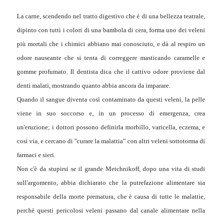
La carne, scendendo nel tratto digestivo che è di una bellezza teatrale,
dipinto con tutti i colori di una bambola di cera, forma uno dei veleni
più mortali che i chimici abbiano mai conosciuto, e dà al respiro un
odore nauseante che si tenta di correggere masticando caramelle e
gomme profumato. Il dentista dica che il cattivo odore proviene dal
denti malati, mostrando quanto abbia ancora da imparare.
Quando il sangue diventa così contaminato da questi veleni, la pelle
viene in suo soccorso e, in un processo di emergenza, crea
un'eruzione; i dottori possono definirla morbillo, varicella, eczema, e
così via, e cercano di "curare la malattia” con altri veleni sottotorma di
farmaci e sieri.
Non c'è da stupirsi se il grande Metchnikoff, dopo una vita di studi
sull'argomento, abbia dichiarato che la putrefazione alimentare sia
responsabile della morte prematura, che è causa di tutte le malattie,
perchè questi pericolosi veleni passano dal canale alimentare nella