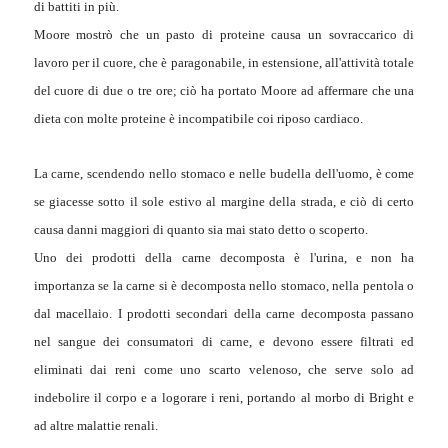
di battiti in più.
Moore mostrò che un pasto di proteine causa un sovraccarico di
lavoro per il cuore, che è paragonabile, in estensione, all'attività totale
del cuore di due o tre ore; ciò ha portato Moore ad affermare che una
dieta con molte proteine è incompatibile coi riposo cardiaco.
La carne, scendendo nello stomaco e nelle budella dell'uomo, è come
se giacesse sotto il sole estivo al margine della strada, e ciò di certo
causa danni maggiori di quanto sia mai stato detto o scoperto.
Uno dei prodotti della carne decomposta è l'urina, e non ha
importanza se la carne si è decomposta nello stomaco, nella pentola o
dal macellaio. I prodotti secondari della carne decomposta passano
nel sangue dei consumatori di carne, e devono essere filtrati ed
eliminati dai reni come uno scarto velenoso, che serve solo ad
indebolire il corpo e a logorare i reni, portando al morbo di Bright e
ad altre malattie renali.