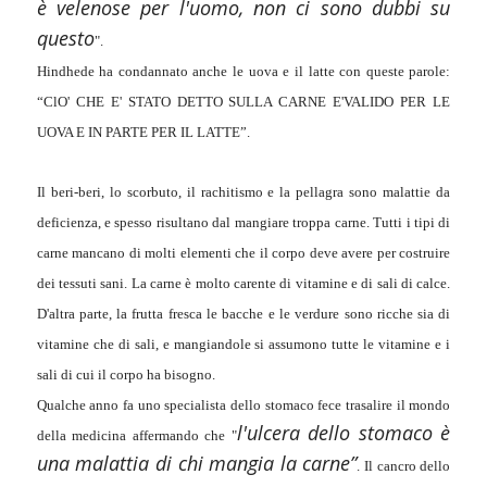
è velenose per l'uomo, non ci sono dubbi su
questo
".
Hindhede ha condannato anche le uova e il latte con queste parole:
“ClO' CHE E' STATO DETTO SULLA CARNE E'VALIDO PER LE
UOVA E IN PARTE PER IL LATTE”.
Il beri-beri, lo scorbuto, il rachitismo e la pellagra sono malattie da
deficienza, e spesso risultano dal mangiare troppa carne. Tutti i tipi di
carne mancano di molti elementi che il corpo deve avere per costruire
dei tessuti sani. La carne è molto carente di vitamine e di sali di calce.
D'altra parte, la frutta fresca le bacche e le verdure sono ricche sia di
vitamine che di sali, e mangiandole si assumono tutte le vitamine e i
sali di cui il corpo ha bisogno.
Qualche anno fa uno specialista dello stomaco fece trasalire il mondo
l'ulcera dello stomaco è
della medicina affermando che "
una malattia di chi mangia la carne”
. Il cancro dello