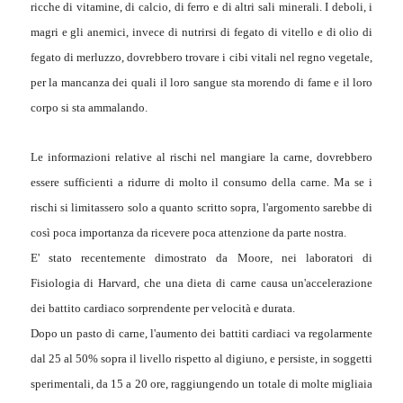
ricche di vitamine, di calcio, di ferro e di altri sali minerali. I deboli, i
magri e gli anemici, invece di nutrirsi di fegato di vitello e di olio di
fegato di merluzzo, dovrebbero trovare i cibi vitali nel regno vegetale,
per la mancanza dei quali il loro sangue sta morendo di fame e il loro
corpo si sta ammalando.
Le informazioni relative al rischi nel mangiare la carne, dovrebbero
essere sufficienti a ridurre di molto il consumo della carne. Ma se i
rischi si limitassero solo a quanto scritto sopra, l'argomento sarebbe di
così poca importanza da ricevere poca attenzione da parte nostra.
E' stato recentemente dimostrato da Moore, nei laboratori di
Fisiologia di Harvard, che una dieta di carne causa un'accelerazione
dei battito cardiaco sorprendente per velocità e durata.
Dopo un pasto di carne, l'aumento dei battiti cardiaci va regolarmente
dal 25 al 50% sopra il livello rispetto al digiuno, e persiste, in soggetti
sperimentali, da 15 a 20 ore, raggiungendo un totale di molte migliaia