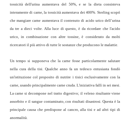
tossicità dell'urina aumentava del 50%, e se la dieta consisteva
interamente di carne, la tossicità aumentava dei 400%. Sterling scoprì
che mangiare carne aumentava il contenuto di acido urico dell’urina
da tre a dieci volte. Alla luce di questo, è da ricordare che l'acido
urico, in combinazione con altre tossine, è considerato da molti
ricercatori il più attivo di tutte le sostanze che producono le malattie.
Un tempo si supponeva che la carne fosse particolarmente salutare
nella cura della tisi. Qualche anno fa un tedesco entusiasta fondò
un'istituzione col proposito di nutrire i tisici esclusivamente con la
carne, usando principalmente carne cruda. L'iniziativa fallì in sei mesi.
La carne si decompone nel tratto digestivo; il veleno risultante viene
assorbito e il sangue contaminato, con risultati disastrosi. Questa è la
principale causa che predispone al cancro, alla tisi e ad altri tipi di
anormalità.