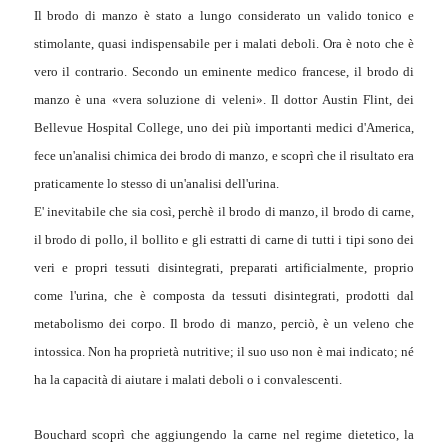
Il brodo di manzo è stato a lungo considerato un valido tonico e
stimolante, quasi indispensabile per i malati deboli. Ora è noto che è
vero il contrario. Secondo un eminente medico francese, il brodo di
manzo è una «vera soluzione di veleni». Il dottor Austin Flint, dei
Bellevue Hospital College, uno dei più importanti medici d'America,
fece un'analisi chimica dei brodo di manzo, e scoprì che il risultato era
praticamente lo stesso di un'analisi dell'urina.
E' inevitabile che sia così, perchè il brodo di manzo, il brodo di carne,
il brodo di pollo, il bollito e gli estratti di carne di tutti i tipi sono dei
veri e propri tessuti disintegrati, preparati artificialmente, proprio
come l'urina, che è composta da tessuti disintegrati, prodotti dal
metabolismo dei corpo. Il brodo di manzo, perciò, è un veleno che
intossica. Non ha proprietà nutritive; il suo uso non è mai indicato; né
ha la capacità di aiutare i malati deboli o i convalescenti.
Bouchard scoprì che aggiungendo la carne nel regime dietetico, la