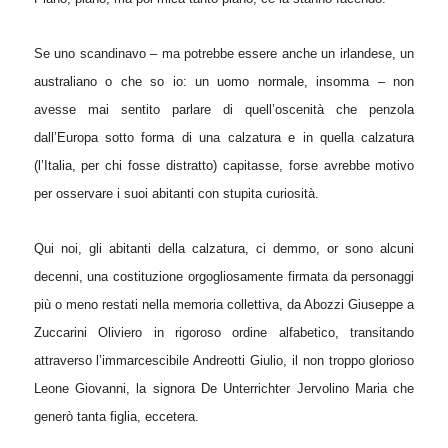
Se uno scandinavo – ma potrebbe essere anche un irlandese, un
australiano o che so io: un uomo normale, insomma – non
avesse mai sentito parlare di quell’oscenità che penzola
dall’Europa sotto forma di una calzatura e in quella calzatura
(l’Italia, per chi fosse distratto) capitasse, forse avrebbe motivo
per osservare i suoi abitanti con stupita curiosità.
Qui noi, gli abitanti della calzatura, ci demmo, or sono alcuni
decenni, una costituzione orgogliosamente firmata da personaggi
più o meno restati nella memoria collettiva, da Abozzi Giuseppe a
Zuccarini Oliviero in rigoroso ordine alfabetico, transitando
attraverso l’immarcescibile Andreotti Giulio, il non troppo glorioso
Leone Giovanni, la signora De Unterrichter Jervolino Maria che
generò tanta figlia, eccetera.