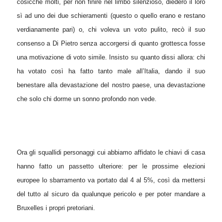
cosicché molti, per non finire nel limbo silenzioso, diedero il loro
sì ad uno dei due schieramenti (questo o quello erano e restano
verdianamente pari) o, chi voleva un voto pulito, recò il suo
consenso a Di Pietro senza accorgersi di quanto grottesca fosse
una motivazione di voto simile. Insisto su quanto dissi allora: chi
ha votato così ha fatto tanto male all’Italia, dando il suo
benestare alla devastazione del nostro paese, una devastazione
che solo chi dorme un sonno profondo non vede.
Ora gli squallidi personaggi cui abbiamo affidato le chiavi di casa
hanno fatto un passetto ulteriore: per le prossime elezioni
europee lo sbarramento va portato dal 4 al 5%, così da mettersi
del tutto al sicuro da qualunque pericolo e per poter mandare a
Bruxelles i propri pretoriani.