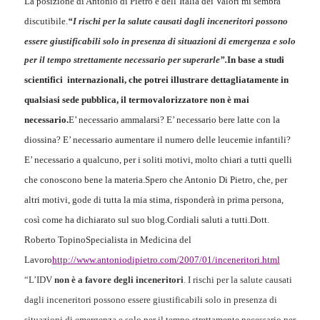
La posizione di Antonio di Pietro e dell’Italia dei Valori mi sembra
discutibile.
“I rischi per la salute causati dagli inceneritori possono
essere giustificabili solo in presenza di situazioni di emergenza e solo
per il tempo strettamente necessario per superarle”.
In base a studi
scientifici
internazionali, che potrei illustrare dettagliatamente in
qualsiasi sede pubblica, il termovalorizzatore non è mai
necessario.
E’ necessario ammalarsi? E’ necessario bere latte con la
diossina? E’ necessario aumentare il numero delle leucemie infantili?
E’ necessario a qualcuno, per i soliti motivi, molto chiari a tutti quelli
che conoscono bene la materia.
Spero che Antonio Di Pietro, che, per
altri motivi, gode di tutta la mia stima, risponderà in prima persona,
così come ha dichiarato sul suo blog.
Cordiali saluti a tutti.
Dott.
Roberto Topino
Specialista in Medicina del
Lavoro
http://www.antoniodipietro.com/2007/01/inceneritori.html
“L’IDV
non è a favore degli inceneritori
. I rischi per la salute causati
dagli inceneritori possono essere giustificabili solo in presenza di
situazioni di emergenza e solo per il tempo strettamente necessario per