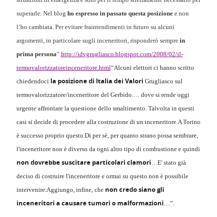
superarle. Nel blog
ho espresso in passato questa posizione
e non
l’ho cambiata.
Per evitare fraintendimenti in futuro su alcuni
argomenti, in particolare sugli inceneritori, risponderò sempre
in
prima persona
”
.
http://idvgrugliasco.blogspot.com/2008/02/il-
termovalorizzatoreinceneritore.html
“Alcuni elettori ci hanno scritto
la posizione di Italia dei Valori
chiedendoci
Grugliasco sul
termovalorizzatore/inceneritore
del
Gerbido
.
…
d
ove si rende oggi
urgente affrontare la questione dello smaltimento. Talvolta in questi
casi si decide di procedere alla costruzione di un inceneritore.
A Torino
è successo proprio questo.
Di per sé, per quanto strano possa sembrare,
l'inceneritore non è diverso da ogni altro tipo di combustione e quindi
non dovrebbe suscitare particolari clamori
…
E' stato già
deciso di costruire l'inceneritore e ormai su questo non è possibile
non credo siano gli
intervenire.
Aggiungo, infine, che
inceneritori a causare tumori o malformazioni
…
”.