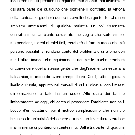
incenerire i rifiuti produce un inquinamento quanto mai insidioso e
dall’altra parte c’è qualcuno che sostiene il contrario, la vittoria
nella contesa si giocherà dentro i cervelli della gente. Io, che non
ambisco ammalarmi di qualche malattia un po’ ripugnante
contratta in un ambiente devastato, né voglio che sorte simile,
ma peggiore, tocchi ai miei figli, cercherò di fare in modo che più
persone possibili si rendano conto del problema e si alleino con
me. L’altro, invece, che inquinando si riempie le tasche, cercherà
di convincere quella stessa gente che dagl’inceneritori esce aria
balsamica, in modo da avere campo libero. Così, tutto si gioca a
livello culturale, appunto nei cervelli di cui si diceva, con i mezzi
d’informazione, e farlo ha un costo. Allo stato dei fatti e
limitatamente ad oggi, chi cerca di proteggere l’ambiente non ha il
becco d’un quattrino, per il motivo semplicissimo che non c’è
business in un’attività del genere e a nessun investitore verrebbe
mai in mente di puntarci un centesimo.
Dall’altra parte, di quattrini