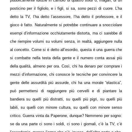
pubblicamente idiozie in cambio di quattro soldi o, magari, di un
posticino per il figliolo, e i figli, si sa, sono pezzi di cuore. L’ha
detto la TV, l’ha detto l’assessore, l’ha detto il professore, e il
gioco è fatto. Naturalmente si potrebbe continuare a snocciolare
esempi d’informazione occhiutamente distorta, ma ci sarebbe di
che riempire volumi su volumi senza, in realtà, aggiungere nulla
al concetto. Come si è detto all’esordio, questa è una guerra che
si combatte nella testa della gente e il numero conta assai più
della qualità, almeno per ora. Così, chi ha denaro per comprare i
mezzi d’informazione, chi conosce le tecniche per convincere la
gente delle assurdità più assurde, chi ha una morale “elastica”,
può permettersi di raggiungere più cervelli e di piantare la
bandiera su quelli più distratti, su quelli più pigri, su quelli più
labili, su quelli con minore cultura, su quelli con minore senso
critico. Guerra vinta da Paperone, dunque? Nemmeno per sogno:
se da una parte ci sono i soldi, ci sono i giornali, c’è la TV, c’è