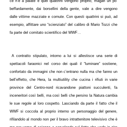
ce n’è a palate e quei quattrini vengono proprio, magari un po’
beffardamente, dai borsellini della gente, vale a dire vengono
dalle vittime mazziate e cornute. Con questi quattrini si può, ad
esempio, affittare uno “scienziato” del calibro di Mario Tozzi che
fa parte del comitato scientifico del WWF…
A contratto stipulato, intorno a lui si allestisce una serie di
spettacoli faraonici nel corso dei quali il “luminare” sostiene,
confortato da immagini che non c’entrano nulla ma che fanno un
bell’effetto, che Hera, la multiutility che cucina i rifiuti in varie
province del Centro-nord ricavandone piattoni succulenti, fa
inceneritori così belli, ma così belli che persino la Natura cambia
le sue regole al loro cospetto. Lasciando da parte il fatto che il
WWF si coccola al proprio interno un personaggio del genere,
rifilandolo al mondo non per il bravo intrattenitore televisivo che è