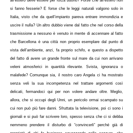
all’estero deve essere per forza buono? Forse che all’estero non
si fanno fesserie? E forse che le leggi naturali valgono solo in
Italia, visto che da quell’impianto pareva entrare immondizia e
uscire il nulla? Un altro dubbio viene dal fatto che nel corso della
trasmissione a nessuno è venuto in mente di accennare al fatto
che Barcellona è una città non proprio esemplare dal punto di
vista dell’ambiente, anzi, fa proprio schifo, e questo a dispetto
del fatto di avere un grande fronte sul mare da cui non arrivano
veleni atmosferici in quantità rilevante. Svista, ignoranza o
malafede? Comunque sia, il nostro caro Angela ci ha mostrato
senza veli la sua incompetenza nel trattare argomenti così
delicati, fermandoci qui per non volere andare oltre. Meglio,
allora, che si occupi degli Unni, un pericolo ormai scampato su
cui non può più fare danni. Sfruttata la televisione, poi ci sono i
giornali e si può far scrivere loro, spesso senza che ci si debba
nemmeno prendere il disturbo di “convincerli” perché già di