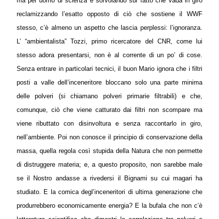
ma per uomo di scienza e sorvolando sul fatto che vada in giro
reclamizzando l’esatto opposto di ciò che sostiene il WWF
stesso, c’è almeno un aspetto che lascia perplessi: l’ignoranza.
L’ “ambientalista” Tozzi, primo ricercatore del CNR, come lui
stesso adora presentarsi, non è al corrente di un po’ di cose.
Senza entrare in particolari tecnici, il buon Mario ignora che i filtri
posti a valle dell’inceneritore bloccano solo una parte minima
delle polveri (si chiamano polveri primarie filtrabili) e che,
comunque, ciò che viene catturato dai filtri non scompare ma
viene ributtato con disinvoltura e senza raccontarlo in giro,
nell’ambiente. Poi non conosce il principio di conservazione della
massa, quella regola così stupida della Natura che non permette
di distruggere materia; e, a questo proposito, non sarebbe male
se il Nostro andasse a rivedersi il Bignami su cui magari ha
studiato. E la comica degl’inceneritori di ultima generazione che
produrrebbero economicamente energia? E la bufala che non c’è