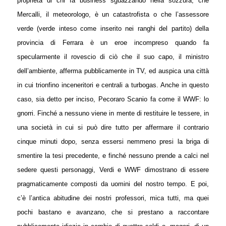
proprietà di chi fa business sguazzando nella sozzura, che
Mercalli, il meteorologo, è un catastrofista o che l’assessore
verde (verde inteso come inserito nei ranghi del partito) della
provincia di Ferrara è un eroe incompreso quando fa
specularmente il rovescio di ciò che il suo capo, il ministro
dell’ambiente, afferma pubblicamente in TV, ed auspica una città
in cui trionfino inceneritori e centrali a turbogas. Anche in questo
caso, sia detto per inciso, Pecoraro Scanio fa come il WWF: lo
gnorri. Finché a nessuno viene in mente di restituire le tessere, in
una società in cui si può dire tutto per affermare il contrario
cinque minuti dopo, senza essersi nemmeno presi la briga di
smentire la tesi precedente, e finché nessuno prende a calci nel
sedere questi personaggi, Verdi e WWF dimostrano di essere
pragmaticamente composti da uomini del nostro tempo. E poi,
c’è l’antica abitudine dei nostri professori, mica tutti, ma quei
pochi bastano e avanzano, che si prestano a raccontare