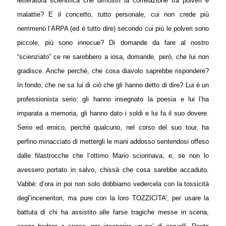
letteratura scientifica che dimostri la correlazione tra polveri e
malattie? E il concetto, tutto personale, cui non crede più
nemmeno l’ARPA (ed è tutto dire) secondo cui più le polveri sono
piccole, più sono innocue? Di domande da fare al nostro
“scienziato” ce ne sarebbero a iosa, domande, però, che lui non
gradisce. Anche perché, che cosa diavolo saprebbe rispondere?
In fondo, che ne sa lui di ciò che gli hanno detto di dire? Lui è un
professionista serio: gli hanno insegnato la poesia e lui l’ha
imparata a memoria, gli hanno dato i soldi e lui fa il suo dovere.
Serio ed eroico, perché qualcuno, nel corso del suo tour, ha
perfino minacciato di mettergli le mani addosso sentendosi offeso
dalle filastrocche che l’ottimo Mario sciorinava, e, se non lo
avessero portato in salvo, chissà che cosa sarebbe accaduto.
Vabbè: d’ora in poi non solo dobbiamo vedercela con la tossicità
degl’inceneritori, ma pure con la loro TOZZICITA’, per usare la
battuta di chi ha assistito alle farse tragiche messe in scena,