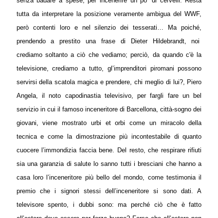
senza badare a spese, per incenerire un po’ di cervelli. Resta
tutta da interpretare la posizione veramente ambigua del WWF,
però contenti loro e nel silenzio dei tesserati… Ma poiché,
prendendo a prestito una frase di Dieter Hildebrandt, noi
crediamo soltanto a ciò che vediamo; perciò, da quando c'è la
televisione, crediamo a tutto, gl’imprenditori piromani possono
servirsi della scatola magica e prendere,
chi meglio di lui?, Piero
Angela, il noto capodinastia televisivo, per fargli fare un bel
servizio in cui il famoso inceneritore di Barcellona, città-sogno dei
giovani, viene mostrato urbi et orbi come un miracolo della
tecnica e come la dimostrazione più incontestabile di quanto
cuocere l’immondizia faccia bene. Del resto, che respirare rifiuti
sia una garanzia di salute lo sanno tutti i bresciani che hanno a
casa loro l’inceneritore più bello del mondo, come testimonia il
premio che i signori stessi dell’inceneritore si sono dati. A
televisore spento, i dubbi sono: ma perché ciò che è fatto