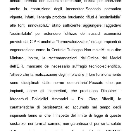
denaro, drenata con cadenza bimestrale, finisca per finanziare
anche la costruzione degli Inceneritori.
Secondo normativa
vigente, infatti, l’energia prodotta bruciando rifiuti è “assimilabile”
alle fonti rinnovabili.
E’ stato sufficiente aggiungere l’aggettivo
“assimilabile” per estendere l'utilizzo dei sussidi economici
previsti dal CIP 6 anche ai “Termovalorizzatori” ed agli impianti di
cogenerazione come la Centrale Turbogas.
Non male!
A
suo dire
Ministro, inoltre, le raccomandazioni dell’Ordine dei Medici
dell’E.R. mancano del necessario suffragio tecnico-scientifico,
“atteso che la realizzazione degli impianti e il loro funzionamento
sono disciplinati dalle norme comunitarie”.
Peccato che per
impianti, come gli Inceneritori, che producono Diossine –
Idrocarburi Policiclici Aromatici – Poli Cloro Bifenili, le
caratteristiche di persistenza ed accumulo nel tempo degli
inquinanti fanno sì che il rispetto del limite di legge di queste
sostanze, nei fumi al camino, non garantisca di per sé la salute