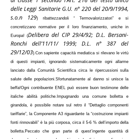
di classe 1 secondo l’Art. 216 del testo unico
delle Leggi Sanitarie G.U. n° 220 del 20/9/1994,
s.o.n 129
) ribattezzandoli “ Termovalorizzatori” e si
concretizzano normative per il loro finanziamento, uniche in
Delibera del CIP 29/4/92; D.L. Bersani-
Europa! (
Ronchi dell’11/11/ 1999; D.L. n° 387 del
29/12/03
).
Con sapiente capacità mediatica si rilevano le virtù
di questi impianti, ignorando sistematicamente ogni allarme
lanciato dalla Comunità Scientifica circa le ripercussioni sulla
salute delle popolazioni.
Sfortunatamente al danno si unisce la
beffa!
Ogni contribuente ENEL può essere buon testimone delle
italiche abilità politiche.
Impugnando una comune bolletta e
girandola, è possibile notare sul retro il “Dettaglio componenti
tariffarie”, la Componente A3 riguardante la “costruzione impianti
fonti rinnovabili” è la più corposa,
circa il 5-6 % dell’importo della
bolletta.
Peccato che gran parte di quest’ingente quantità di