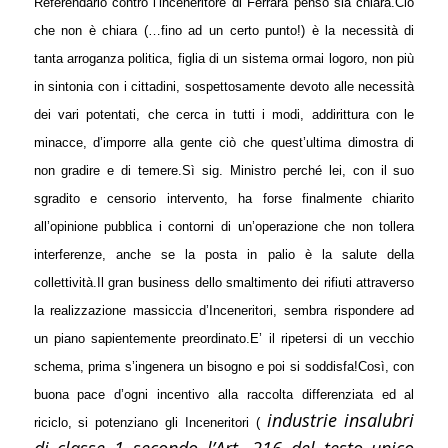
Referendario contro l’inceneritore di Ferrara penso sia chiara.
Ciò
che non è chiara (…fino ad un certo punto!) è la necessità di
tanta arroganza politica, figlia di un sistema ormai logoro, non più
in sintonia con i cittadini, sospettosamente devoto alle necessità
dei vari potentati, che cerca in tutti i modi, addirittura con le
minacce, d’imporre alla gente ciò che quest’ultima dimostra di
non gradire e di temere.
Sì sig. Ministro perché lei, con il suo
sgradito e censorio intervento, ha forse finalmente chiarito
all’opinione pubblica i contorni di un’operazione che non tollera
interferenze, anche se la posta in palio è la salute della
collettività.
Il gran business dello smaltimento dei rifiuti attraverso
la realizzazione massiccia d’Inceneritori, sembra rispondere ad
un piano sapientemente preordinato.
E’ il ripetersi di un vecchio
schema, prima s’ingenera un bisogno e poi si soddisfa!
Così, con
buona pace d’ogni incentivo alla raccolta differenziata ed al
industrie insalubri
riciclo, si potenziano gli Inceneritori (