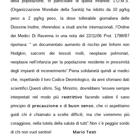
della popolazione, in particolare di quella infantile.
L’O.M.S.
(Organizzazione Mondiale della Sanità) ha ridotto da 10 pg/kg
peso a 2 pg/kg peso, la dose tollerabile giornaliera delle
Diossine.
Inoltre, riferendosi a studi anche internazionali, l’Ordine
dei Medici Di Ravenna in una nota del 22/11/06 Prot. 1798/B7
riportava: “ un documentato aumento di rischio per linfomi non
Hodgkin, sarcomi dei tessuti molli, neoplasie polmonari,
neoplasie nell’infanzia per la popolazione residente in prossimità
degli impianti di incenerimento”.
Piena solidarietà quindi ai medici
che, rispettando il loro Codice Deontologico, da anni sfornano dati
scientifici.
Questi ultimi, Sig. Ministro, dovrebbero “essere sempre
restrittivo
interpretati nel modo più
facendo valere il sano
precauzione
buon senso
principio di
e di
, che ci aspettiamo
guidi chi è chiamato a scelte difficili, ma che vorremmo più
coraggiose, nella tutela della salute di tutti”.
Non c’è peggior sordo
Mario Testi
di chi non vuol sentire!