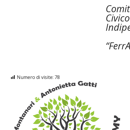
Comit
Civico
Indip
“FerrA
Numero di visite:
78