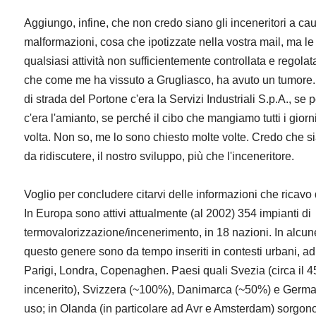
Aggiungo, infine, che non credo siano gli inceneritori a ca
malformazioni, cosa che ipotizzate nella vostra mail, ma 
qualsiasi attività non sufficientemente controllata e regolat
che come me ha vissuto a Grugliasco, ha avuto un tumore.
di strada del Portone c'era la Servizi Industriali S.p.A., se
c'era l'amianto, se perché il cibo che mangiamo tutti i gio
volta. Non so, me lo sono chiesto molte volte. Credo che sia i
da ridiscutere, il nostro sviluppo, più che l'inceneritore.
Voglio per concludere citarvi delle informazioni che ricavo
In Europa sono attivi attualmente (al 2002) 354 impianti di
termovalorizzazione/incenerimento, in 18 nazioni. In alcune 
questo genere sono da tempo inseriti in contesti urbani, a
Parigi, Londra, Copenaghen. Paesi quali Svezia (circa il 45
incenerito), Svizzera (~100%), Danimarca (~50%) e Germa
uso; in Olanda (in particolare ad Avr e Amsterdam) sorgono 