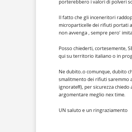
porterebbero i valori di polveri sott
Il fatto che gli inceneritori radd
microparticelle dei rifiuti portat
non avvenga , sempre pero' imit
Posso chiederti, cortesemente, SE 
qui su territorio italiano o in pro
Ne dubito..o comunque, dubito ch
smalitmento dei rifiuti saremmo a
ignorate!!!), per sicurezza chiedo
argomentare meglio nex time.
UN saluto e un ringraziamento