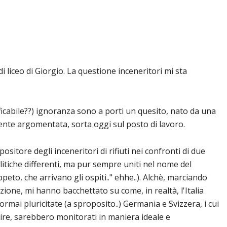
liceo di Giorgio. La questione inceneritori mi sta
ficabile??) ignoranza sono a porti un quesito, nato da una
te argomentata, sorta oggi sul posto di lavoro.
tore degli inceneritori di rifiuti nei confronti di due
olitiche differenti, ma pur sempre uniti nel nome del
peto, che arrivano gli ospiti.." ehhe..). Alchè, marciando
one, mi hanno bacchettato su come, in realtà, l'Italia
mai pluricitate (a sproposito..) Germania e Svizzera, i cui
 dire, sarebbero monitorati in maniera ideale e