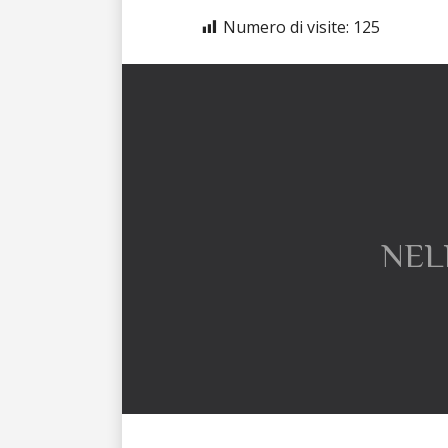
Numero di visite:
125
NEL