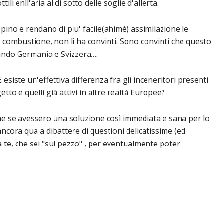
ili enll'aria al di sotto delle soglie d'allerta.
oppino e rendano di piu' facile(ahimè) assimilazione le
i a combustione, non li ha convinti. Sono convinti che questo
ando Germania e Svizzera….
esiste un'effettiva differenza fra gli inceneritori presenti
getto e quelli già attivi in altre realtà Europee?
e se avessero una soluzione così immediata e sana per lo
ncora qua a dibattere di questioni delicatissime (ed
 a te, che sei "sul pezzo" , per eventualmente poter