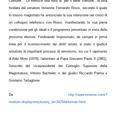
Comune"”. Lo riferisce una nota di “per il bene comune”, la lista
fondata dal senatore ferrarese Fernando Rossi, secondo il quale
lo stesso magistrato ha annunciato la sua intenzione nel corso di
un colloquio telefonico con Rossi, manifestando la sua piena
condivisione per gli ideali e il programma presentato in vista delle
prossime elezioni.
Ferdinando Imposimato, da sempre in prima
linea per il riconoscimento dei diritti umani, è stato il giudice
istruttore di importanti processi di terrorismo, tra cui il rapimento
di Aldo Moro (1978), l'attentato al Papa Giovanni Paolo II (1981),
l'omicidio del vicepresidente del Consiglio Superiore della
Magistratura, Vittorio Bachelet, e dei giudici Riccardo Palma e
Girolamo Tartaglione.
Da
http://www.estense.com/?
module=displaystory&story_id=34256&format=html