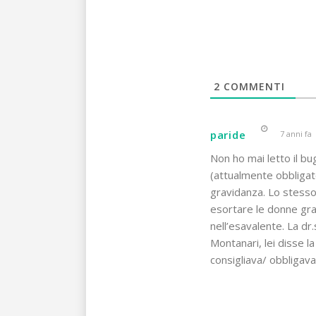
2
COMMENTI
paride
7 anni fa
Non ho mai letto il bu
(attualmente obbligat
gravidanza. Lo stesso 
esortare le donne gra
nell’esavalente. La dr
Montanari, lei disse l
consigliava/ obbligava