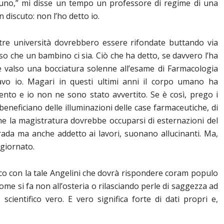
uno,” mi disse un tempo un professore di regime di una
 discuto: non l’ho detto io.
stre università dovrebbero essere rifondate buttando via
 che un bambino ci sia. Ciò che ha detto, se davvero l’ha
be valso una bocciatura solenne all’esame di Farmacologia
tavo io. Magari in questi ultimi anni il corpo umano ha
nto e io non ne sono stato avvertito. Se è così, prego i
 beneficiano delle illuminazioni delle case farmaceutiche, di
e la magistratura dovrebbe occuparsi di esternazioni del
ada ma anche addetto ai lavori, suonano allucinanti. Ma,
ggiornato.
ico con la tale Angelini che dovrà rispondere coram populo
ome si fa non all’osteria o rilasciando perle di saggezza ad
cientifico vero. E vero significa forte di dati propri e,