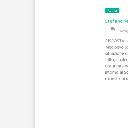
Author
Stefano M
Repl
RISPOSTA a P
Medioevo us
situazione d
follia, qual
disturbata n
intorno al S
minestroni d