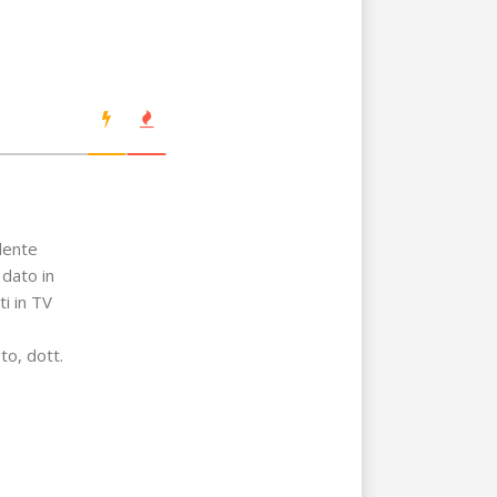
alente
 dato in
i in TV
to, dott.