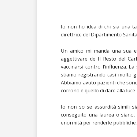
Io non ho idea di chi sia una t
direttrice del Dipartimento Sani
Un amico mi manda una sua est
aggettivare de Il Resto del Car
vaccinarsi contro l’influenza. La
stiamo registrando casi molto gra
Abbiamo avuto pazienti che sono 
corrono è quello di dare alla luc
Io non so se assurdità simili s
conseguito una laurea o siano, i
enormità per renderle pubbliche.