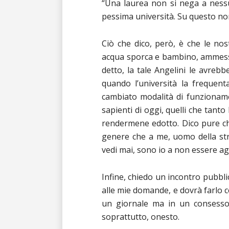
“Una laurea non si nega a ness
pessima università. Su questo non
Ciò che dico, però, è che le no
acqua sporca e bambino, ammesso
detto, la tale Angelini le avreb
quando l’università la frequen
cambiato modalità di funzioname
sapienti di oggi, quelli che tanto
rendermene edotto. Dico pure ch
genere che a me, uomo della str
vedi mai, sono io a non essere a
Infine, chiedo un incontro pubbl
alle mie domande, e dovrà farlo c
un giornale ma in un consesso s
soprattutto, onesto.