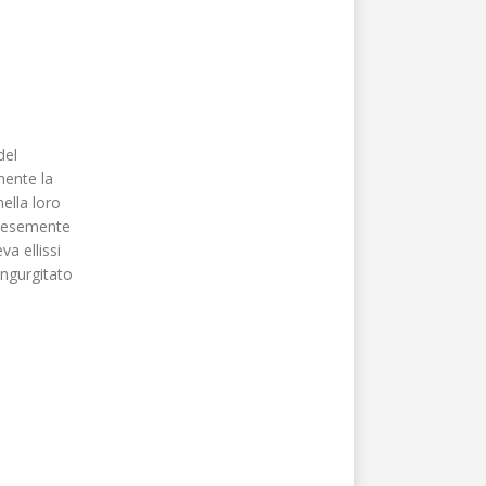
del
mente la
nella loro
palesemente
a ellissi
ingurgitato