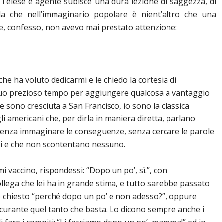
a Telese è agente subisce una dura lezione di saggezza, di
la che nell’immaginario popolare è nient’altro che una
le, confesso, non avevo mai prestato attenzione:
 che ha voluto dedicarmi e le chiedo la cortesia di
uo prezioso tempo per aggiungere qualcosa a vantaggio
e sono cresciuta a San Francisco, io sono la classica
 americani che, per dirla in maniera diretta, parlano
enza immaginare le conseguenze, senza cercare le parole
tti e che non scontentano nessuno.
i vaccino, rispondessi: “Dopo un po’, sì.”, con
llega che lei ha in grande stima, e tutto sarebbe passato
be chiesto “perché dopo un po’ e non adesso?”, oppure
icurante quel tanto che basta. Lo dicono sempre anche i