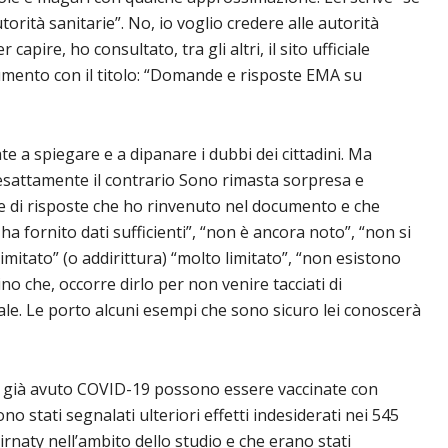
torità sanitarie”. No, io voglio credere alle autorità
capire, ho consultato, tra gli altri, il sito ufficiale
umento con il titolo: “Domande e risposte EMA su
 a spiegare e a dipanare i dubbi dei cittadini. Ma
 esattamente il contrario Sono rimasta sorpresa e
le di risposte che ho rinvenuto nel documento e che
a fornito dati sufficienti”, “non è ancora noto”, “non si
imitato” (o addirittura) “molto limitato”, “non esistono
no che, occorre dirlo per non venire tacciati di
e. Le porto alcuni esempi che sono sicuro lei conoscerà
già avuto COVID-19 possono essere vaccinate con
 stati segnalati ulteriori effetti indesiderati nei 545
naty nell’ambito dello studio e che erano stati