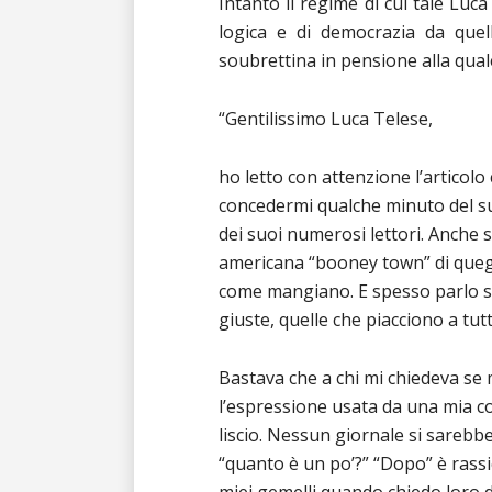
Intanto il regime di cui tale Luc
logica e di democrazia da quel
soubrettina in pensione alla qua
“Gentilissimo Luca Telese,
ho letto con attenzione l’articolo
concedermi qualche minuto del s
dei suoi numerosi lettori. Anche s
americana “booney town” di quegli
come mangiano. E spesso parlo s
giuste, quelle che piacciono a tu
Bastava che a chi mi chiedeva se m
l’espressione usata da una mia co
liscio. Nessun giornale si sareb
“quanto è un po’?” “Dopo” è rass