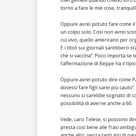
miei gemelli quando chiedo loro d
torno a fare le mie cose, tranquill
Oppure avrei potuto fare come il g
un colpo solo. ‎Così non avrei sco
cui vivo, quello americano per org
E i titoli sui giornali sarebbero s
che si vaccina”. Poco importa se t
l’affermazione di Beppe ha il tipic
Oppure avrei potuto dire come Paol
dovessi fare figli sarei più cauto”
nessuno si sarebbe sognato di co
possibilità di averne anche a 60.
Vede, caro Telese, si possono dire
presta così bene alle frasi ambig
anche altri, senza tanti giri di p