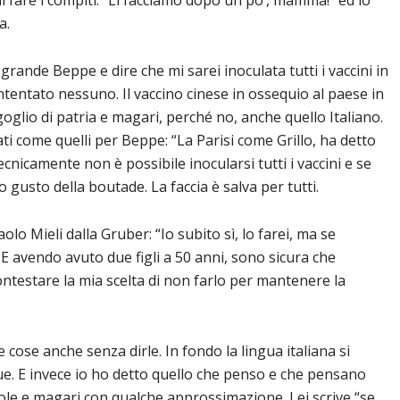
i fare i compiti: “Li facciamo dopo un po’, mamma!” ed io
a.
rande Beppe e dire che mi sarei inoculata tutti i vaccini in
ntentato nessuno. Il vaccino cinese in ossequio al paese in
oglio di patria e magari, perché no, anche quello Italiano.
tati come quelli per Beppe: “La Parisi come Grillo, ha detto
ecnicamente non è possibile inocularsi tutti i vaccini e se
o gusto della boutade. La faccia è salva per tutti.
o Mieli dalla Gruber: “Io subito sì, lo farei, ma se
. E avendo avuto due figli a 50 anni, sono sicura che
ntestare la mia scelta di non farlo per mantenere la
 cose anche senza dirle. In fondo la lingua italiana si
ue. E invece io ho detto quello che penso e che pensano
arole e magari con qualche approssimazione. Lei scrive “se