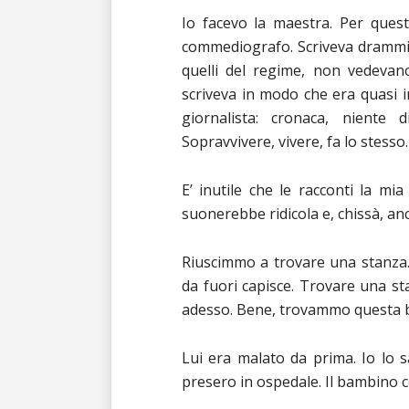
Io facevo la maestra. Per questo
commediografo. Scriveva drammi 
quelli del regime, non vedevan
scriveva in modo che era quasi im
giornalista: cronaca, niente 
Sopravvivere, vivere, fa lo stesso.
E’ inutile che le racconti la mi
suonerebbe ridicola e, chissà, an
Riuscimmo a trovare una stanza.
da fuori capisce. Trovare una st
adesso. Bene, trovammo questa b
Lui era malato da prima. Io lo 
presero in ospedale. Il bambino c