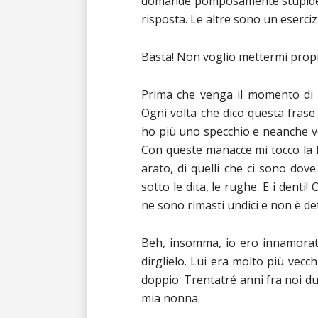
domande pomposamente stupide! 
risposta. Le altre sono un eserci
Basta! Non voglio mettermi propri
Prima che venga il momento di 
Ogni volta che dico questa frase
ho più uno specchio e neanche vo
Con queste manacce mi tocco la 
arato, di quelli che ci sono dov
sotto le dita, le rughe. E i denti
ne sono rimasti undici e non è d
Beh, insomma, io ero innamorat
dirglielo. Lui era molto più vecch
doppio. Trentatré anni fra noi du
mia nonna.