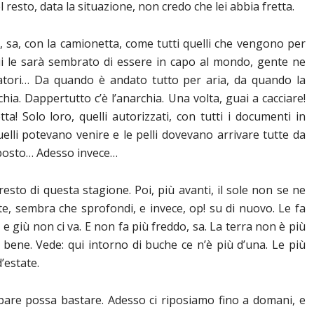
resto, data la situazione, non credo che lei abbia fretta.
, sa, con la camionetta, come tutti quelli che vengono per
ui le sarà sembrato di essere in capo al mondo, gente ne
cciatori… Da quando è andato tutto per aria, da quando la
rchia. Dappertutto c’è l’anarchia. Una volta, guai a cacciare!
ta! Solo loro, quelli autorizzati, con tutti i documenti in
quelli potevano venire e le pelli dovevano arrivare tutte da
 posto… Adesso invece…
sto di questa stagione. Poi, più avanti, il sole non se ne
nte, sembra che sprofondi, e invece, op! su di nuovo. Le fa
 e giù non ci va. E non fa più freddo, sa. La terra non è più
 bene. Vede: qui intorno di buche ce n’è più d’una. Le più
’estate.
pare possa bastare. Adesso ci riposiamo fino a domani, e