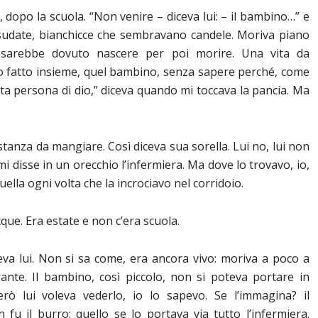
, dopo la scuola. “Non venire – diceva lui: – il bambino…” e
a sudate, bianchicce che sembravano candele. Moriva piano
e sarebbe dovuto nascere per poi morire. Una vita da
mo fatto insieme, quel bambino, senza sapere perché, come
ta persona di dio,” diceva quando mi toccava la pancia. Ma
anza da mangiare. Così diceva sua sorella. Lui no, lui non
 mi disse in un orecchio l’infermiera. Ma dove lo trovavo, io,
uella ogni volta che la incrociavo nel corridoio.
ue. Era estate e non c’era scuola.
eva lui. Non si sa come, era ancora vivo: moriva a poco a
nte. Il bambino, così piccolo, non si poteva portare in
rò lui voleva vederlo, io lo sapevo. Se l’immagina? il
 fu il burro: quello se lo portava via tutto l’infermiera.