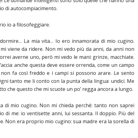
Le domande intelligenti sono solo quelle che hanno una
zio di autocompiacimento.
o io a filosofeggiare.
dormire… La mia vita… Io ero innamorata di mio cugino.
 mi viene da ridere. Non mi vedo più da anni, da anni non
rrei averne uno, però mi vedo le mani: grinze, macchiate.
faccia: anche questa deve essere orrenda, come un campo
e non fa così freddo e i campi si possono arare. Le sento
! Ogni tanto me li conto con la punta della lingua: undici. Me
etto che questo che mi scuote un po’ regga ancora a lungo.
a di mio cugino. Non mi chieda perché: tanto non saprei
io di me: io ventisette anni, lui sessanta. Il doppio. Più del
e. Non era proprio mio cugino: sua madre era la sorella di