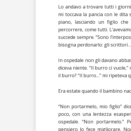
Lo andavo a trovare tutti i giorni
mi toccava la pancia con le dit
piano, lasciando un figlio ch
percorrere, come tutti. L’aveva
succede sempre. “Sono l’interpos
bisogna perdonarlo: gli scrittori…
In ospedale non gli davano abbast
diceva niente. “Il burro ci vuole,”
il burro? “Il burro…” mi ripeteva q
Era estate quando il bambino nacq
“Non portarmelo, mio figlio” dic
poco, con una lentezza esaspera
ospedale. “Non portarmelo.” Pe
pensiero lo fece migliorare. Non