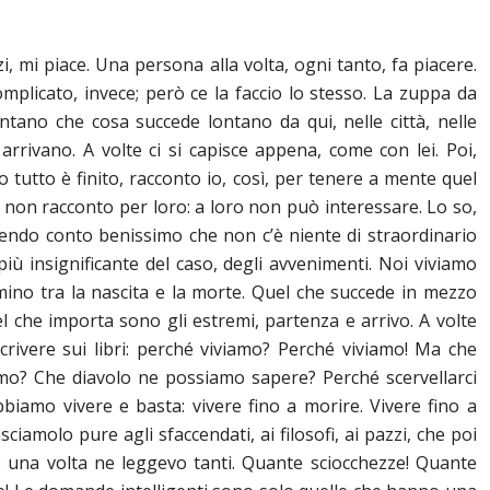
, mi piace. Una persona alla volta, ogni tanto, fa piacere.
mplicato, invece; però ce la faccio lo stesso. La zuppa da
tano che cosa succede lontano da qui, nelle città, nelle
rrivano. A volte ci si capisce appena, come con lei. Poi,
tutto è finito, racconto io, così, per tenere a mente quel
à, non racconto per loro: a loro non può interessare. Lo so,
ndo conto benissimo che non c’è niente di straordinario
 più insignificante del caso, degli avvenimenti. Noi viviamo
mmino tra la nascita e la morte. Quel che succede in mezzo
 che importa sono gli estremi, partenza e arrivo. A volte
crivere sui libri: perché viviamo? Perché viviamo! Ma che
mo? Che diavolo ne possiamo sapere? Perché scervellarci
biamo vivere e basta: vivere fino a morire. Vivere fino a
sciamolo pure agli sfaccendati, ai filosofi, ai pazzi, che poi
sa: una volta ne leggevo tanti. Quante sciocchezze! Quante