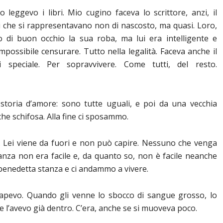
 leggevo i libri. Mio cugino faceva lo scrittore, anzi, il
che si rappresentavano non di nascosto, ma quasi. Loro,
o di buon occhio la sua roba, ma lui era intelligente e
possibile censurare. Tutto nella legalità. Faceva anche il
di speciale. Per sopravvivere. Come tutti, del resto.
a storia d’amore: sono tutte uguali, e poi da una vecchia
che schifosa. Alla fine ci sposammo.
 Lei viene da fuori e non può capire. Nessuno che venga
anza non era facile e, da quanto so, non è facile neanche
enedetta stanza e ci andammo a vivere.
sapevo. Quando gli venne lo sbocco di sangue grosso, lo
e l’avevo già dentro. C’era, anche se si muoveva poco.