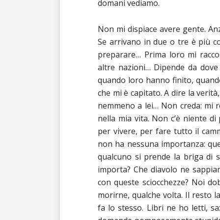
domani vediamo.
Non mi dispiace avere gente. Anzi
Se arrivano in due o tre è più co
preparare… Prima loro mi raccon
altre nazioni… Dipende da dove a
quando loro hanno finito, quando 
che mi è capitato. A dire la verit
nemmeno a lei… Non creda: mi re
nella mia vita. Non c’è niente di
per vivere, per fare tutto il ca
non ha nessuna importanza: quel
qualcuno si prende la briga di s
importa? Che diavolo ne sappia
con queste sciocchezze? Noi dob
morirne, qualche volta. Il resto la
fa lo stesso. Libri ne ho letti, 