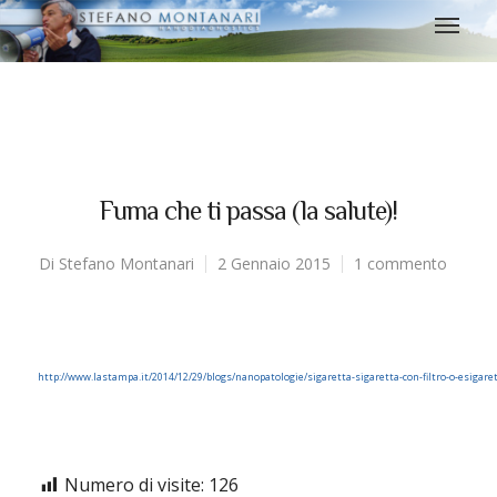
Fuma che ti passa (la salute)!
Di
Stefano Montanari
2 Gennaio 2015
1 commento
http://www.lastampa.it/2014/12/29/blogs/nanopatologie/sigaretta-sigaretta-con-filtro
-o-esigar
Numero di visite:
126