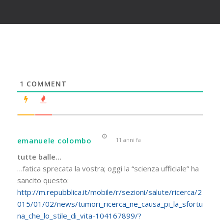
1
COMMENT
emanuele colombo
11 anni fa
tutte balle…
…fatica sprecata la vostra; oggi la “scienza ufficiale” ha
sancito questo:
http://m.repubblica.it/mobile/r/sezioni/salute/ricerca/2
015/01/02/news/tumori_ricerca_ne_causa_pi_la_sfortu
na_che_lo_stile_di_vita-104167899/?