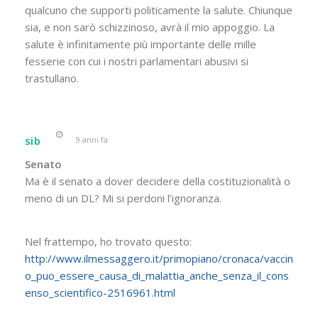
qualcuno che supporti politicamente la salute. Chiunque
sia, e non sarò schizzinoso, avrà il mio appoggio. La
salute è infinitamente più importante delle mille
fesserie con cui i nostri parlamentari abusivi si
trastullano.
sib
9 anni fa
Senato
Ma è il senato a dover decidere della costituzionalità o
meno di un DL? Mi si perdoni l’ignoranza.
Nel frattempo, ho trovato questo:
http://www.ilmessaggero.it/primopiano/cronaca/vaccin
o_puo_essere_causa_di_malattia_anche_senza_il_cons
enso_scientifico-2516961.html