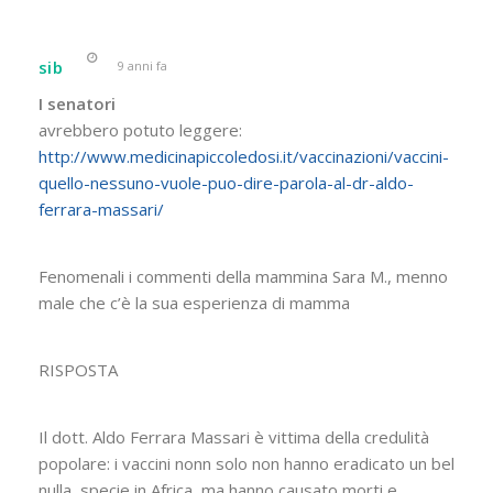
sib
9 anni fa
I senatori
avrebbero potuto leggere:
http://www.medicinapiccoledosi.it/vaccinazioni/vaccini-
quello-nessuno-vuole-puo-dire-parola-al-dr-aldo-
ferrara-massari/
Fenomenali i commenti della mammina Sara M., menno
male che c’è la sua esperienza di mamma
RISPOSTA
Il dott. Aldo Ferrara Massari è vittima della credulità
popolare: i vaccini nonn solo non hanno eradicato un bel
nulla, specie in Africa, ma hanno causato morti e