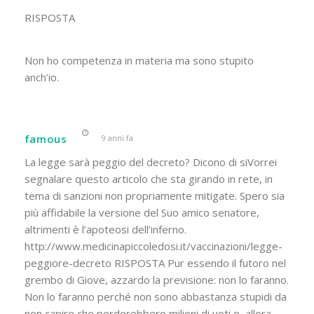
RISPOSTA
Non ho competenza in materia ma sono stupito
anch’io.
famous
9 anni fa
La legge sarà peggio del decreto? Dicono di siVorrei
segnalare questo articolo che sta girando in rete, in
tema di sanzioni non propriamente mitigate. Spero sia
più affidabile la versione del Suo amico senatore,
altrimenti è l’apoteosi dell’inferno.
http://www.medicinapiccoledosi.it/vaccinazioni/legge-
peggiore-decreto RISPOSTA Pur essendo il futoro nel
grembo di Giove, azzardo la previsione: non lo faranno.
Non lo faranno perché non sono abbastanza stupidi da
non capire che perderebbero milioni di voti e, allora,