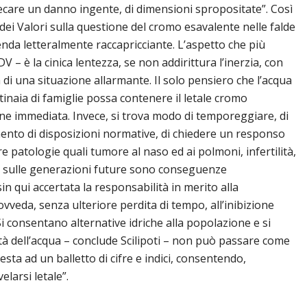
care un danno ingente, di dimensioni spropositate”. Così
a dei Valori sulla questione del cromo esavalente nelle falde
enda letteralmente raccapricciante. L’aspetto che più
V – è la cinica lentezza, se non addirittura l’inerzia, con
 di una situazione allarmante. Il solo pensiero che l’acqua
tinaia di famiglie possa contenere il letale cromo
ne immediata. Invece, si trova modo di temporeggiare, di
mento di disposizioni normative, di chiedere un responso
patologie quali tumore al naso ed ai polmoni, infertilità,
e sulle generazioni future sono conseguenze
in qui accertata la responsabilità in merito alla
vveda, senza ulteriore perdita di tempo, all’inibizione
 Si consentano alternative idriche alla popolazione e si
lità dell’acqua – conclude Scilipoti – non può passare come
sta ad un balletto di cifre e indici, consentendo,
elarsi letale”.