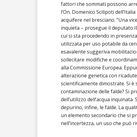
fattori che sommati possono arre
l’On. Domenico Scilipoti dell’Itali
acquifere nel bresciano. “Una vic
inquieta – prosegue il deputato ID
cui si sta procedendo in presenza
utilizzata per uso potabile da cen
esavalente suggeriva mobilitazio
sollecitare modifiche e coordina
alla Commissione Europea. Eppure 
alterazione genetica con ricadut
scientificamente dimostrate. Si è s
contaminazione delle falde? Si pro
dell’utilizzo dell’acqua inquinata.
depurino, infine, le falde. La qua
un elemento secondario che si pre
nell’incertezza, un uso che può riv