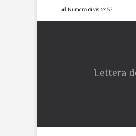
Numero di visite:
53
Lettera d