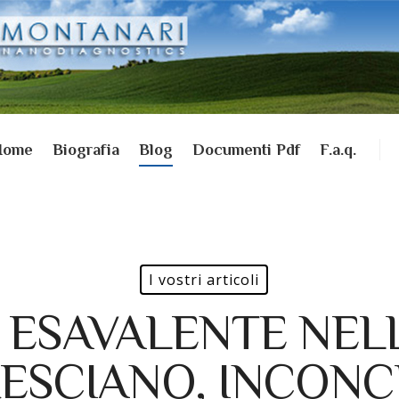
Home
Biografia
Blog
Documenti Pdf
F.a.q.
I vostri articoli
ESAVALENTE NEL
ESCIANO, INCONC