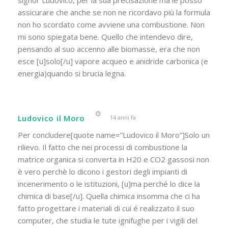
assicurare che anche se non ne ricordavo più la formula
non ho scordato come avviene una combustione. Non
mi sono spiegata bene. Quello che intendevo dire,
pensando al suo accenno alle biomasse, era che non
esce [u]solo[/u] vapore acqueo e anidride carbonica (e
energia)quando si brucia legna.
Ludovico il Moro
14 anni fa
Per concludere[quote name=”Ludovico il Moro”]Solo un
rilievo. Il fatto che nei processi di combustione la
matrice organica si converta in H20 e CO2 gassosi non
è vero perchè lo dicono i gestori degli impianti di
incenerimento o le istituzioni, [u]ma perché lo dice la
chimica di base[/u]. Quella chimica insomma che ci ha
fatto progettare i materiali di cui é realizzato il suo
computer, che studia le tute ignifughe per i vigili del