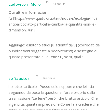
Ludovico il Moro
14 anni fa
Qui altre informazioni.
[url]http://www.quattroruote.it/notizie/ecologia/filtri-
antiparticolato-particelle-cambia-la-quantita-non-le-
dimensioni[/url]
Aggiungo: esistono studi [u]scientifici[/u] (corredati da
pubblicazioni soggette a peer-review) a sostegno di
quanto presentato a Le Iene? E, se si, quali?
sofiaastori
14 anni fa
ho letto l’articolo…Posso solo supporre che lei stia
seguendo da poco la questione, forse proprio dalla
trasmissione “Le Iene”,però…che brutto articolo! Che
ingenuità, quanta imprecisione!Come fa a credere che
tutto quello che entra nel filtro non esca fuori al