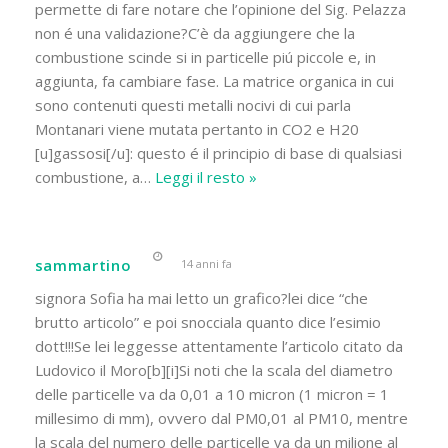
permette di fare notare che l’opinione del Sig. Pelazza
non é una validazione?C’è da aggiungere che la
combustione scinde si in particelle piú piccole e, in
aggiunta, fa cambiare fase. La matrice organica in cui
sono contenuti questi metalli nocivi di cui parla
Montanari viene mutata pertanto in CO2 e H20
[u]gassosi[/u]: questo é il principio di base di qualsiasi
combustione, a
…
Leggi il resto »
sammartino
14 anni fa
signora Sofia ha mai letto un grafico?lei dice “che
brutto articolo” e poi snocciala quanto dice l’esimio
dott!!!Se lei leggesse attentamente l’articolo citato da
Ludovico il Moro[b][i]Si noti che la scala del diametro
delle particelle va da 0,01 a 10 micron (1 micron = 1
millesimo di mm), ovvero dal PM0,01 al PM10, mentre
la scala del numero delle particelle va da un milione al