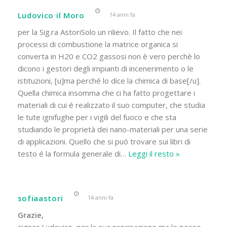
Ludovico il Moro
14 anni fa
per la Sig.ra AstoriSolo un rilievo. Il fatto che nei
processi di combustione la matrice organica si
converta in H20 e CO2 gassosi non è vero perchè lo
dicono i gestori degli impianti di incenerimento o le
istituzioni, [u]ma perché lo dice la chimica di base[/u].
Quella chimica insomma che ci ha fatto progettare i
materiali di cui é realizzato il suo computer, che studia
le tute ignifughe per i vigili del fuoco e che sta
studiando le proprietà dei nano-materiali per una serie
di applicazioni. Quello che si puó trovare sui libri di
testo é la formula generale di
…
Leggi il resto »
sofiaastori
14 anni fa
Grazie,
signor Ludovico, per la sua precisazione ma le posso