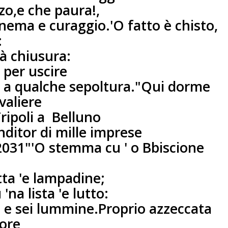
o,e che paura!,
anema e curaggio.
'O fatto è chisto,
:
'à chiusura:
 per uscire
 a qualche sepoltura.
"Qui dorme
valiere
ripoli a
Belluno
ditor di mille imprese
2031"
'O stemma cu ' o Bbiscione
tta 'e lampadine;
'na lista 'e lutto:
 e sei lummine.
Proprio azzeccata
nore