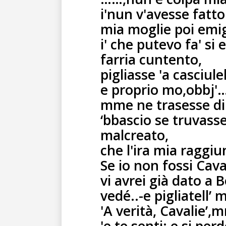
i'nun v'avesse fatto
mia moglie poi emi
i' che putevo fa' si
farria cuntento,
pigliasse 'a casciule
e proprio mo,obbj'
mme ne trasesse di
‘bbascio se truvass
malcreato,
che l'ira mia raggi
Se io non fossi Cava
vi avrei già dato a
vedé..-e pigliatell’ 
'A verità, Cavalie’,