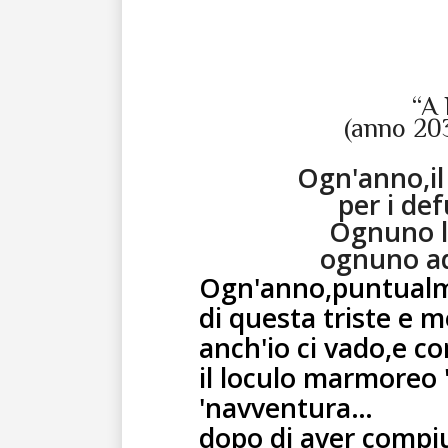
“A 
(anno 203
Ogn'anno,il
per i de
Ognuno ll
ognuno ad
Ogn'anno,puntualme
di questa triste e m
anch'io ci vado,e co
il loculo marmoreo '
'navventura…
dopo di aver compiu