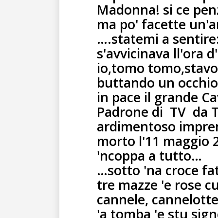
Madonna! si ce penz
ma po' facette un'
….statemi a sentire
s'avvicinava ll'ora d
io,tomo tomo,stavo
buttando un occhio
in pace il grande Ca
Padrone di
TV
da T
ardimentoso impren
morto l'11 maggio 
'ncoppa a tutto…
…sotto 'na croce fa
tre mazze 'e rose cu 
cannele, cannelotte
'a tomba 'e stu sig