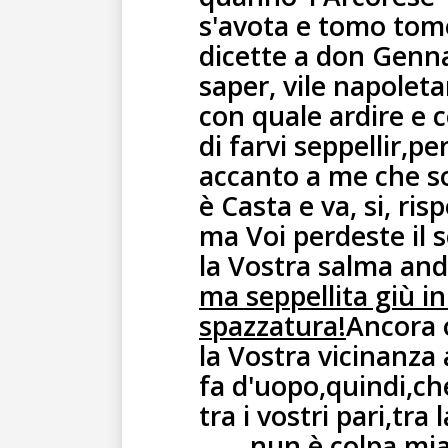
s'avota e tomo tom
dicette a don Genn
saper, vile napolet
con quale ardire e 
di farvi seppellir,p
accanto a me che s
è Casta e va, si, ris
ma Voi perdeste il 
la Vostra salma and
ma seppellita giù 
spazzatura!
Ancora 
la Vostra vicinanza 
fa d'uopo,quindi,ch
tra i vostri pari,tra
……,nun è colpa mia