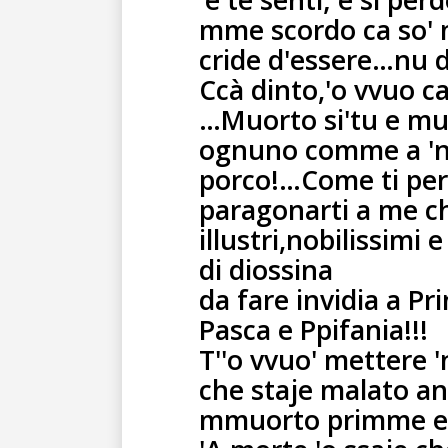
'e te senti; e si per
mme scordo ca so'
cride d'essere…nu 
Ccà dinto,'o vvuo 
…Muorto si'tu e muo
ognuno comme a 'na'
porco!…Come ti per
paragonarti a me ch
illustri,nobilissimi e
di diossina
da fare invidia a Pri
Pasca e Ppifania!!!
T''o vvuo' mettere '
che staje malato an
mmuorto primme e