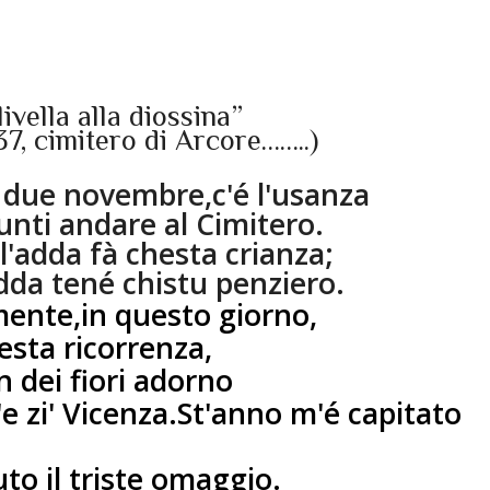
livella alla diossina”
7, cimitero di Arcore……..)
 due novembre,c'é l'usanza
funti andare al Cimitero.
'adda fà chesta crianza;
da tené chistu penziero.
nte,in questo giorno,
esta ricorrenza,
n dei fiori adorno
e zi' Vicenza.
St'anno m'é capitato
to il triste omaggio.