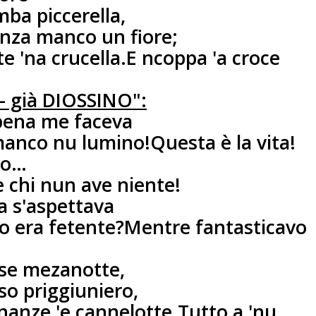
mba piccerella,
za manco un fiore;
e 'na crucella.
E ncoppa 'a croce
– già DIOSSINO":
pena me faceva
manco nu lumino!
Questa è la vita!
vo…
e chi nun ave niente!
 s'aspettava
o era fetente?
Mentre fantasticavo
ase mezanotte,
so priggiuniero,
anze 'e cannelotte.
Tutto a 'nu