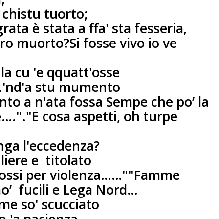
 chistu tuorto;
grata
è stata a ffa' sta fesseria,
 ero muorto?
Si fosse vivo io ve
lla cu 'e qquatt'osse
…'nd'a stu mumento
nto a n'ata fossa
Sempe che po’ la
e….".
"E cosa aspetti, oh turpe
unga l'eccedenza?
liere e
titolato
 Bossi per violenza……"
"Famme
mo’
fucili e Lega Nord…
mme so' scucciato