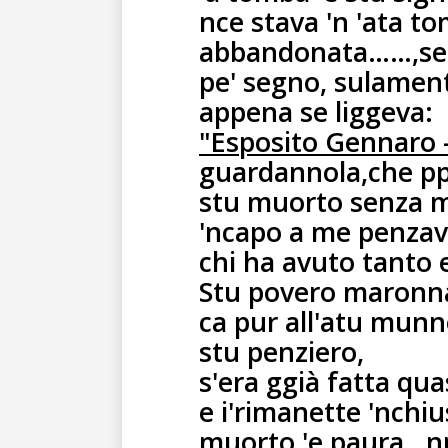
nce stava 'n 'ata to
abbandonata……,sen
pe' segno, sulament
appena se liggeva:
"Esposito Gennaro 
guardannola,che p
stu muorto senza 
'ncapo a me penza
chi ha avuto tanto 
Stu povero maronna
ca pur all'atu munn
stu penziero,
s'era ggià fatta qu
e i'rimanette 'nchiu
muorto 'e paura…nn