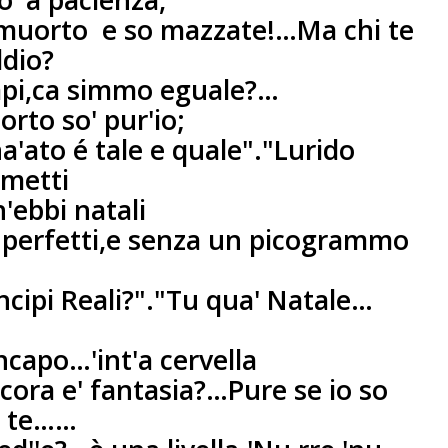
do 'a pacienza,
 muorto
e so mazzate!…
Ma chi te
ddio?
capi,ca simmo eguale?…
rto so' pur'io;
ato é tale e quale".
"Lurido
metti
'ebbi natali
 perfetti,
e senza un picogrammo
ncipi Reali?".
"Tu qua' Natale…
ncapo…'int'a cervella
cora e' fantasia?…
Pure se io so
 te……