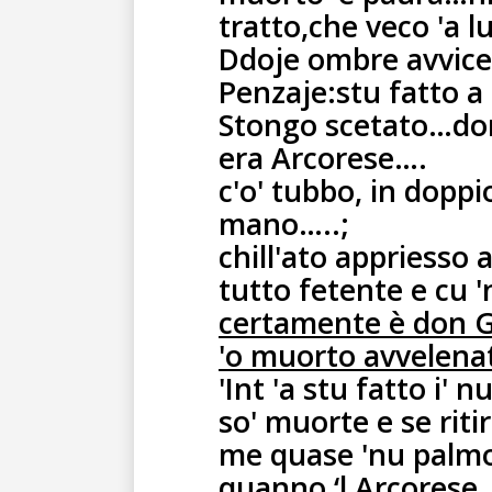
tratto,che veco 'a 
Ddoje ombre avvice
Penzaje:stu fatto 
Stongo scetato…dor
era Arcorese….
c'o' tubbo, in doppio
mano…..;
chill'ato appriesso 
tutto fetente e cu
certamente è don 
'o muorto avvelena
'Int 'a stu fatto i' 
so' muorte e se riti
me quase 'nu palm
quanno ‘l Arcorese