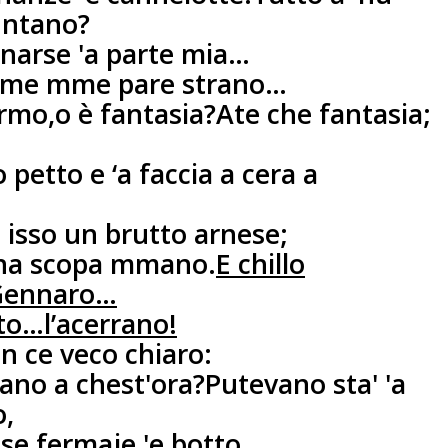
luntano?
narse 'a parte mia…
a me mme pare strano…
mo,o è fantasia?
Ate che fantasia;
 petto e ‘a faccia a cera a
a isso un brutto arnese;
 'na scopa mmano.
E chillo
Gennaro…
to…l’acerrano!
nun ce veco chiaro:
rano a chest'ora?
Putevano sta' 'a
o,
se fermaje 'e botto,