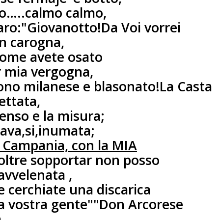
o…..calmo calmo,
aro:"Giovanotto!
Da Voi vorrei
an carogna,
come avete osato
er mia vergogna,
ono milanese e blasonato!
La Casta
pettata,
senso e la misura;
ava,si,inumata;
in Campania,
con la MIA
oltre sopportar non posso
avvelenata ,
e cerchiate una discarica
 la vostra gente"
"Don Arcorese
,