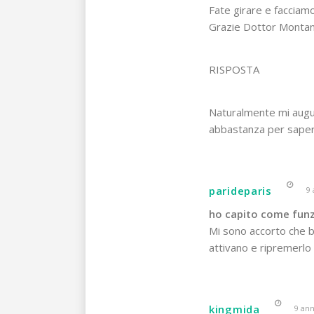
Fate girare e facciamo
Grazie Dottor Montan
RISPOSTA
Naturalmente mi auguro
abbastanza per sapere 
parideparis
9 
ho capito come fun
Mi sono accorto che b
attivano e ripremerlo 
kingmida
9 ann