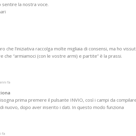
 sentire la nostra voce.
ari
 che l’iniziativa raccolga molte migliaia di consensi, ma ho vissu
che “armiamoci (con le vostre armi) e partite” è la prassi.
anni fa
ziona
isogna prima premere il pulsante INVIO, così i campi da compilare
di nuovo, dopo aver inserito i dati. In questo modo funziona
i fa