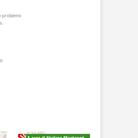
o problemi
e.
Di