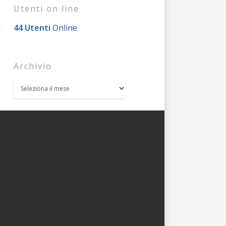
Utenti on line
44 Utenti
Online
Archivio