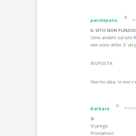
parideparis
9 
IL SITO NON FUNZI
Sono andato sul sito
h
non sono attivi. E’ u
RISPOSTA
Non ho idea. Io non c’
Barbara
9 anni 
Si
Vi prego
Proviamoci.