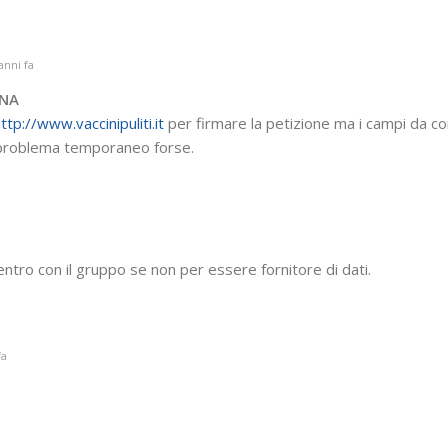
anni fa
ONA
ttp://www.vaccinipuliti.it
per firmare la petizione ma i campi da c
n problema temporaneo forse.
entro con il gruppo se non per essere fornitore di dati.
fa