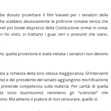
e dovuto proiettare il film Vaxxed per i senatori della
li che scaldano abusivamente le poltrone romane senza che
 nel più totale disprezzo della Costituzione ormai in coma.
 ho visto, si trattano i guai, veri o presunti che siano,
.
, quella proiezione è stata vietata: i senatori non devono
ta a richiesta della loro stessa maggioranza. Gl’interventi
alute) e del presidente del senato aggiungono mortificazione
 pretende competenza sulla materia. Per carità: di quella
(e sono buonissimo) nemmeno gli “scienziati” che
no. Ma almeno il pudore di non censurare, quello sì.