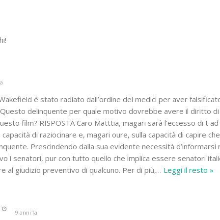
i!
fa
akefield è stato radiato dall’ordine dei medici per aver falsificat
. Questo delinquente per quale motivo dovrebbe avere il diritto di
uesto film? RISPOSTA Caro Matttia, magari sarà l’eccesso di t ad
a capacità di raziocinare e, magari oure, sulla capacità di capire ch
elinquente. Prescindendo dalla sua evidente necessità d’informarsi 
o i senatori, pur con tutto quello che implica essere senatori itali
al giudizio preventivo di qualcuno. Per di più,
…
Leggi il resto »
9 anni fa