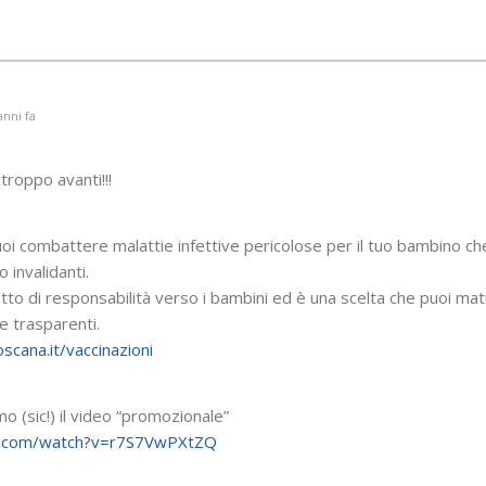
anni fa
troppo avanti!!!
uoi combattere malattie infettive pericolose per il tuo bambino c
 invalidanti.
atto di responsabilità verso i bambini ed è una scelta che puoi ma
e trasparenti.
scana.it/vaccinazioni
mo (sic!) il video “promozionale”
e.com/watch?v=r7S7VwPXtZQ