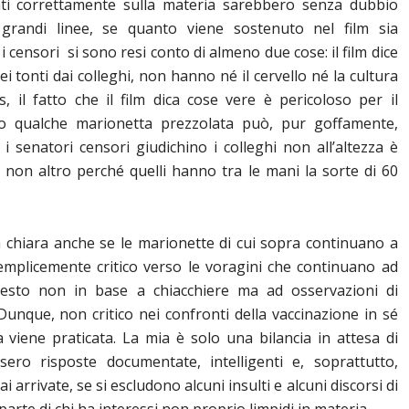
rati correttamente sulla materia sarebbero senza dubbio
 grandi linee, se quanto viene sostenuto nel film sia
i censori si sono resi conto di almeno due cose: il film dice
dei tonti dai colleghi, non hanno né il cervello né la cultura
s, il fatto che il film dica cose vere è pericoloso per il
lo qualche marionetta prezzolata può, pur goffamente,
 i senatori censori giudichino i colleghi non all’altezza è
 non altro perché quelli hanno tra le mani la sorte di 60
 chiara anche se le marionette di cui sopra continuano a
semplicemente critico verso le voragini che continuano ad
questo non in base a chiacchiere ma ad osservazioni di
Dunque, non critico nei confronti della vaccinazione in sé
viene praticata. La mia è solo una bilancia in attesa di
ero risposte documentate, intelligenti e, soprattutto,
arrivate, se si escludono alcuni insulti e alcuni discorsi di