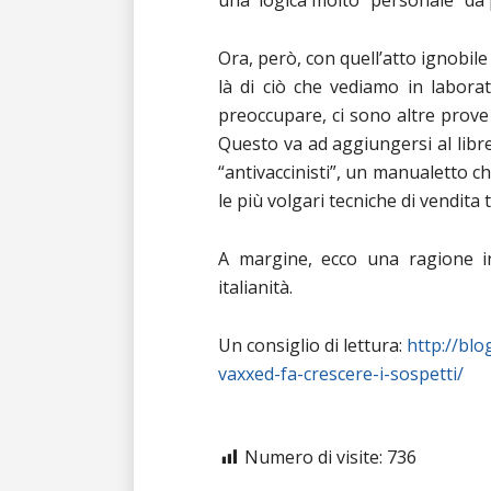
una logica molto “personale” da p
Ora, però, con quell’atto ignobile
là di ciò che vediamo in labor
preoccupare, ci sono altre prov
Questo va ad aggiungersi al libre
“antivaccinisti”, un manualetto ch
le più volgari tecniche di vendita t
A margine, ecco una ragione in
italianità.
Un consiglio di lettura:
http://blo
vaxxed-fa-crescere-i-sospetti/
Numero di visite:
736