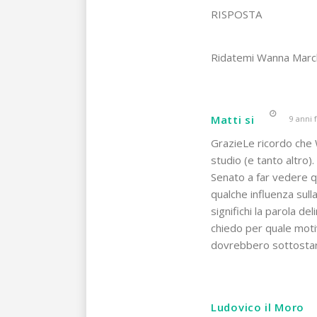
RISPOSTA
Ridatemi Wanna March
Matti si
9 anni 
GrazieLe ricordo che W
studio (e tanto altro)
Senato a far vedere q
qualche influenza sull
significhi la parola d
chiedo per quale motiv
dovrebbero sottostare 
Ludovico il Moro