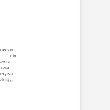
o un suo
 andare in
 avere
e cosa
meglio, mi
oti oggi,