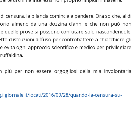
arte di chi ha interessi non proprio limpidi in materia.
 di censura, la bilancia comincia a pendere. Ora so che, al di
atorio almeno da una dozzina d’anni e che non può non
e e quelle prove si possono confutare solo nascondendole.
tto d’istruzioni diffuso per controbattere a chiacchiere gli
e evita ogni approccio scientifico e medico per privilegiare
ruffaldina.
 più per non essere orgogliosi della mia involontaria
g.ilgiornale.it/locati/2016/09/28/quando-la-censura-su-