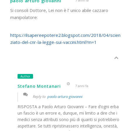
paolo arturo giovanni
7 anni fa
Si consoli Dottore, Lei non è l’ unico abile cazzaro
manipolatore:
https://ilsapereepotere2.blogspot.com/2018/04/scien
ziato-del-cnr-la-legge-sui-vaccini.html?m=1
Author
Stefano Montanari
7 anni fa
Reply to
paolo arturo giovanni
RISPOSTA a Paolo Arturo Giovanni – Fare d’ogni erba
un fascio è un errore e, dunque, mi limito a dire che i
medici senza attributi sono più di quanti si potrebbero
aspettare. Se tutti ripristinassero intelligenza, onestà,