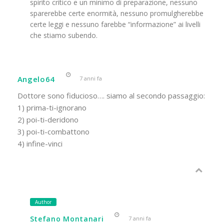
spirito critico e un minimo di preparazione, nessuno
sparerebbe certe enormità, nessuno promulgherebbe
certe leggi e nessuno farebbe “informazione” ai livelli
che stiamo subendo.
Angelo64
7 anni fa
Dottore sono fiducioso…. siamo al secondo passaggio:
1) prima-ti-ignorano
2) poi-ti-deridono
3) poi-ti-combattono
4) infine-vinci
Author
Stefano Montanari
7 anni fa