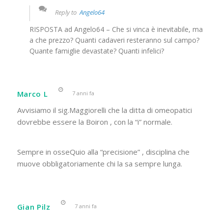
Reply to
Angelo64
RISPOSTA ad Angelo64 – Che si vinca è inevitabile, ma
a che prezzo? Quanti cadaveri resteranno sul campo?
Quante famiglie devastate? Quanti infelici?
Marco L
7 anni fa
Avvisiamo il sig.Maggiorelli che la ditta di omeopatici
dovrebbe essere la Boiron , con la “i” normale.
Sempre in osseQuio alla “precisione” , disciplina che
muove obbligatoriamente chi la sa sempre lunga.
Gian Pilz
7 anni fa