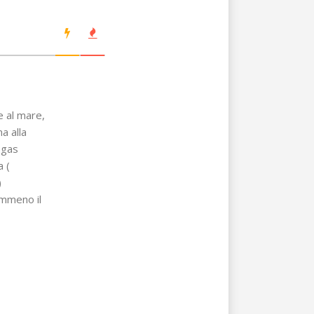
re al mare,
a alla
/ gas
a (
)
emmeno il