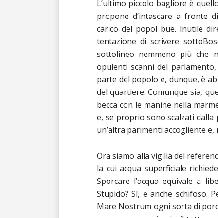
L’ultimo piccolo bagliore è quello
propone d’intascare a fronte d
carico del popol bue. Inutile dire
tentazione di scrivere sottoBos
sottolineo nemmeno più che ne
opulenti scanni del parlamento,
parte del popolo e, dunque, è a
del quartiere. Comunque sia, quel
becca con le manine nella marmel
e, se proprio sono scalzati dall
un’altra parimenti accogliente e
Ora siamo alla vigilia del referen
la cui acqua superficiale richie
Sporcare l’acqua equivale a lib
Stupido? Sì, e anche schifoso. 
Mare Nostrum ogni sorta di porch