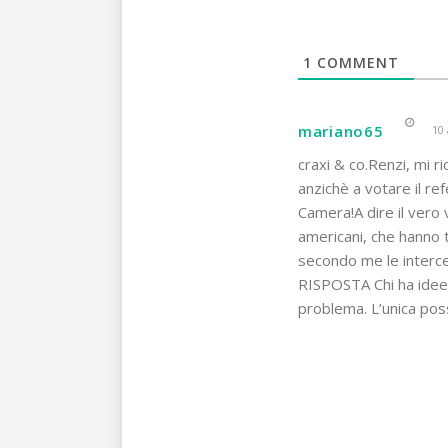
1
COMMENT
mariano65
10 
craxi & co.Renzi, mi ri
anzichè a votare il r
Camera!A dire il vero vo
americani, che hanno t
secondo me le intercet
RISPOSTA Chi ha idee 
problema. L’unica possi