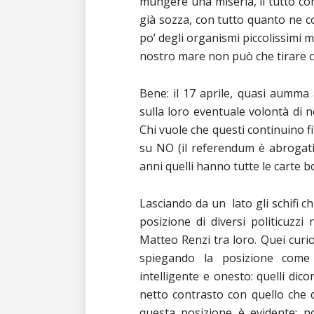
mungere una miseria, il tutto con
già sozza, con tutto quanto ne c
po’ degli organismi piccolissimi 
nostro mare non può che tirare co
Bene: il 17 aprile, quasi aumma
sulla loro eventuale volontà di n
Chi vuole che questi continuino f
su NO (il referendum è abrogativ
anni quelli hanno tutte le carte bol
Lasciando da un lato gli schifi chim
posizione di diversi politicuzzi 
Matteo Renzi tra loro. Quei curi
spiegando la posizione come f
intelligente e onesto: quelli dic
netto contrasto con quello che d
questa posizione è evidente: 