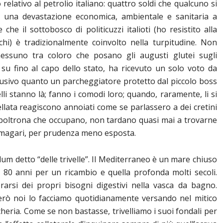
 relativo al petrolio italiano: quattro soldi che qualcuno si
i una devastazione economica, ambientale e sanitaria a
 che il sottobosco di politicuzzi italioti (ho resistito alla
chi) è tradizionalmente coinvolto nella turpitudine. Non
ssuno tra coloro che posano gli augusti glutei sugli
 su fino al capo dello stato, ha ricevuto un solo voto da
busivo quanto un parcheggiatore protetto dal piccolo boss
li stanno là; fanno i comodi loro; quando, raramente, li si
lata reagiscono annoiati come se parlassero a dei cretini
a poltrona che occupano, non tardano quasi mai a trovarne
, magari, per prudenza meno esposta.
dum detto “delle trivelle”. Il Mediterraneo è un mare chiuso
de 80 anni per un ricambio e quella profonda molti secoli.
erarsi dei propri bisogni digestivi nella vasca da bagno.
Però noi lo facciamo quotidianamente versando nel mitico
eria. Come se non bastasse, trivelliamo i suoi fondali per