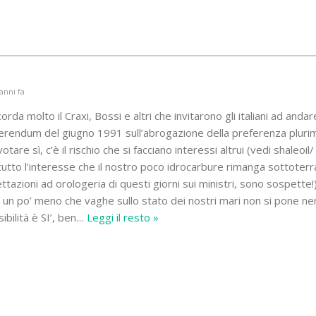
anni fa
corda molto il Craxi, Bossi e altri che invitarono gli italiani ad anda
eferendum del giugno 1991 sull’abrogazione della preferenza plurim
tare sì, c’è il rischio che si facciano interessi altrui (vedi shaleoil
utto l’interesse che il nostro poco idrocarbure rimanga sottoterr
tazioni ad orologeria di questi giorni sui ministri, sono sospette!
un po’ meno che vaghe sullo stato dei nostri mari non si pone n
bilità è SI’, ben
…
Leggi il resto »