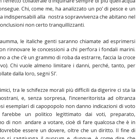
 l’effetto collaterale d’inquinare sempre di più quell’acqua
onsegue. Chi, come me, ha analizzato un po’ di pesce e un
ma indispensabili alla nostra sopravvivenza che abitano nel
nclusioni non certo tranquillizzanti.
 aumma, le italiche genti saranno chiamate ad esprimersi
on rinnovare le concessioni a chi perfora i fondali marini.
ino a che c’è un grammo di roba da estrarre, faccia la croce
o). Chi vuole almeno limitare i danni, perché, tanto, per
late dalla loro, segni SI’.
ici, tra le schifezze morali più difficili da digerire ci sta la
nostrani, e, senza sorpresa, l’inceneritorista ad oltranza
osi esemplari di capopopolo non danno indicazioni di voto
arebbe un politico legittimato dai voti, preparato,
ono di non andare a votare, cioè di fare qualcosa che è in
ovrebbe essere un dovere, oltre che un diritto. Il fine di
non si raggiunga il quorum e, dunque, è come dire che