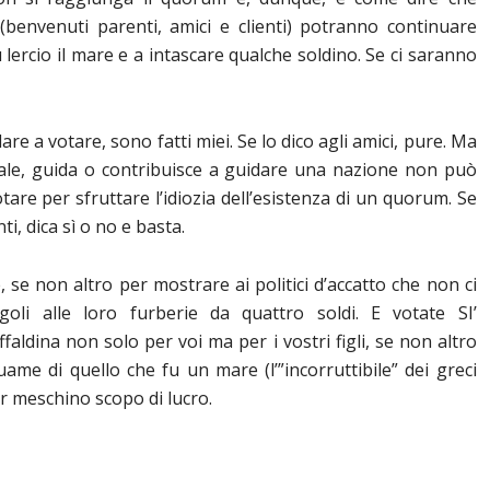
(benvenuti parenti, amici e clienti) potranno continuare
 lercio il mare e a intascare qualche soldino. Se ci saranno
are a votare, sono fatti miei. Se lo dico agli amici, pure. Ma
ale, guida o contribuisce a guidare una nazione non può
tare per sfruttare l’idiozia dell’esistenza di un quorum. Se
i, dica sì o no e basta.
, se non altro per mostrare ai politici d’accatto che non ci
li alle loro furberie da quattro soldi. E votate SI’
faldina non solo per voi ma per i vostri figli, se non altro
me di quello che fu un mare (l’”incorruttibile” dei greci
er meschino scopo di lucro.