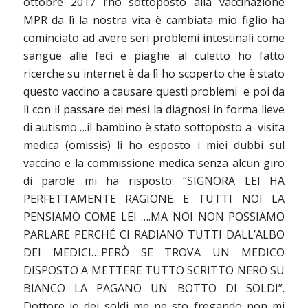
ottobre 2017 l’ho sottoposto alla vaccinazione
MPR da lì la nostra vita è cambiata mio figlio ha
cominciato ad avere seri problemi intestinali come
sangue alle feci e piaghe al culetto ho fatto
ricerche su internet è da lì ho scoperto che è stato
questo vaccino a causare questi problemi e poi da
lì con il passare dei mesi la diagnosi in forma lieve
di autismo….il bambino è stato sottoposto a visita
medica (omissis) li ho esposto i miei dubbi sul
vaccino e la commissione medica senza alcun giro
di parole mi ha risposto: “SIGNORA LEI HA
PERFETTAMENTE RAGIONE E TUTTI NOI LA
PENSIAMO COME LEI ….MA NOI NON POSSIAMO
PARLARE PERCHÉ CI RADIANO TUTTI DALL’ALBO
DEI MEDICI….PERÒ SE TROVA UN MEDICO
DISPOSTO A METTERE TUTTO SCRITTO NERO SU
BIANCO LA PAGANO UN BOTTO DI SOLDI”.
Dottore io dei soldi me ne sto fregando non mi