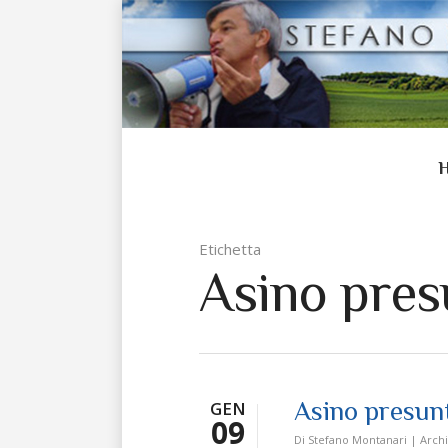
Etichetta
Asino pres
Asino presun
GEN
09
Di
Stefano Montanari
|
Archi