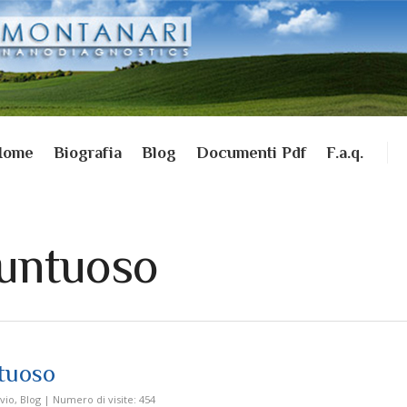
Home
Biografia
Blog
Documenti Pdf
F.a.q.
untuoso
tuoso
vio
,
Blog
|
Numero di visite:
454