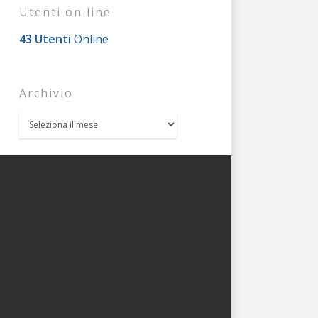
Utenti on line
43 Utenti
Online
Archivio