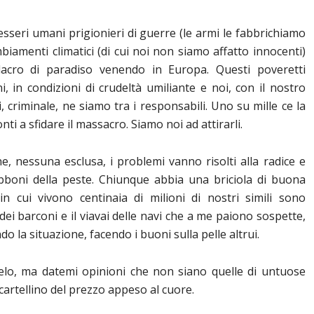
 esseri umani prigionieri di guerre (le armi le fabbrichiamo
iamenti climatici (di cui noi non siamo affatto innocenti)
lacro di paradiso venendo in Europa. Questi poveretti
i, in condizioni di crudeltà umiliante e noi, con il nostro
li, criminale, ne siamo tra i responsabili. Uno su mille ce la
ti a sfidare il massacro. Siamo noi ad attirarli.
, nessuna esclusa, i problemi vanno risolti alla radice e
bboni della peste. Chiunque abbia una briciola di buona
in cui vivono centinaia di milioni di nostri simili sono
e dei barconi e il viavai delle navi che a me paiono sospette,
la situazione, facendo i buoni sulla pelle altrui.
telo, ma datemi opinioni che non siano quelle di untuose
il cartellino del prezzo appeso al cuore.