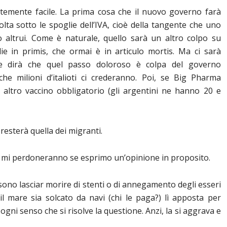
istemente facile. La prima cosa che il nuovo governo farà
lta sotto le spoglie dell’IVA, cioè della tangente che uno
o altrui. Come è naturale, quello sarà un altro colpo su
lie in primis, che ormai è in articulo mortis. Ma ci sarà
he dirà che quel passo doloroso è colpa del governo
he milioni d’italioti ci crederanno. Poi, se Big Pharma
e altro vaccino obbligatorio (gli argentini ne hanno 20 e
, resterà quella dei migranti.
ti mi perdoneranno se esprimo un’opinione in proposito.
sono lasciar morire di stenti o di annegamento degli esseri
 mare sia solcato da navi (chi le paga?) lì apposta per
ogni senso che si risolve la questione. Anzi, la si aggrava e