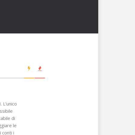
. L’unico
sibile
abile di
giare le
 conti i