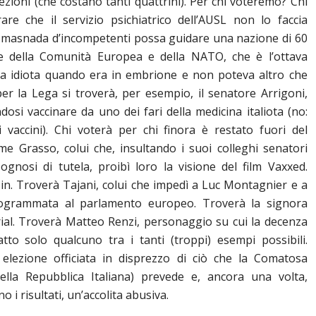
zioni (che costano tanti quattrini). Per chi voteremo? Chi
rare che il servizio psichiatrico dell’AUSL non lo faccia
a masnada d’incompetenti possa guidare una nazione di 60
te della Comunità Europea e della NATO, che è l’ottava
ra idiota quando era in embrione e non poteva altro che
per la Lega si troverà, per esempio, il senatore Arrigoni,
ndosi vaccinare da uno dei fari della medicina italiota (no:
vaccini). Chi voterà per chi finora è restato fuori del
 Grasso, colui che, insultando i suoi colleghi senatori
gnosi di tutela, proibì loro la visione del film Vaxxed.
in. Troverà Tajani, colui che impedì a Luc Montagnier e a
ogrammata al parlamento europeo. Troverà la signora
rial. Troverà Matteo Renzi, personaggio su cui la decenza
atto solo qualcuno tra i tanti (troppi) esempi possibili.
 elezione officiata in disprezzo di ciò che la Comatosa
della Repubblica Italiana) prevede e, ancora una volta,
i risultati, un’accolita abusiva.