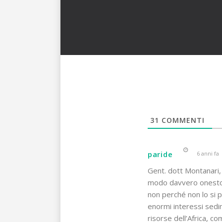
31
COMMENTI
paride
6 anni fa
Gent. dott Montanari,
modo davvero onesto d
non perché non lo si 
enormi interessi sedi
risorse dell’Africa, co