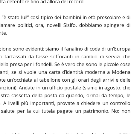
ta detentore fino ad allora del record.
è stato lui!” così tipico dei bambini in età prescolare e di
amare politici, ora, novelli Sisifo, dobbiamo spingere di
nte.
zione sono evidenti: siamo il fanalino di coda di un’Europa
o tartassati da tasse soffocanti in cambio di servizi che
la presa per i fondelli. Se è vero che sono le piccole cose
obanti, se si vuole una carta d’identità moderna a Modena
e un’occhiata al tabellone con gli orari degli arrivi e delle
nzioni). Andate in un ufficio postale (siamo in agosto: che
vostra cassetta della posta da quando, ormai da tempo, le
A livelli più importanti, provate a chiedere un controllo
a salute per la cui tutela pagate un patrimonio. No: non