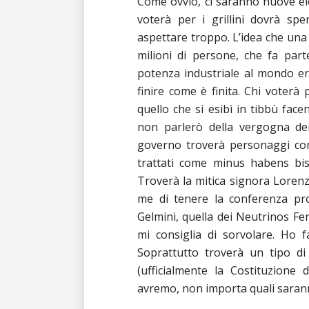
Come ovvio, ci saranno nuove ele
voterà per i grillini dovrà spe
aspettare troppo. L’idea che un
milioni di persone, che fa par
potenza industriale al mondo e
finire come è finita. Chi voterà 
quello che si esibì in tibbù face
non parlerò della vergogna dei 
governo troverà personaggi come
trattati come minus habens biso
Troverà la mitica signora Lorenz
me di tenere la conferenza pr
Gelmini, quella dei Neutrinos Fe
mi consiglia di sorvolare. Ho f
Soprattutto troverà un tipo di
(ufficialmente la Costituzione 
avremo, non importa quali saranno 