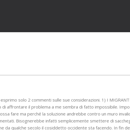
 esprimo solo 2 commenti sulle sue considerazioni. 1) I MIGRANTI
i affrontare il problema a me sembra di fatto impossibile. Impos
possa fare ma perché la soluzione andrebbe contro un muro invalic
mentati. Bisognerebbe infatti semplicemente smettere di saccheg
me da qualche secolo il cosiddetto occidente sta facendo. In fin dei