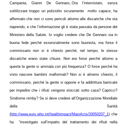
Campania, Gianni De
Gennaro
,.
Ora l’intervistato, senza
sottilizzare troppo un poliziotto sicuramente
molto capace, ha
affermato che non ci sono pericoli attorno alle discariche che sta
riaprendo, e che l’informazione gli è stata passata da persone del
Ministero della Salute. Io voglio credere che De Gennaro sia in
buona fede perché essenzialmente sono buonista, ma forse il
commissario non si è chiesto perché, nel tempo, le stesse
discariche erano state chiuse. Non era forse perché attorno a
queste la gente si ammala con più frequenza? O forse perché ha
visto nascere bambini malformati? Non si è almeno chiesto, il
commissario, perché la gente si oppone e fa addirittura barricate
per impedire che i rifiuti vengono stoccati sotto casa? Capricci?
Sindrome nimby?
Se si deve credere all’Organizzazione Mondiale
della Sanità
(
http://www.euro.who.int/healthimpact/MainActs/20050207_1
) che
ha
“investigato sull’impatto del trattamento dei rifiuti nella