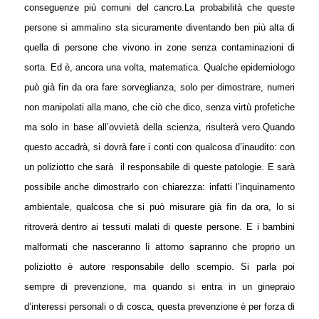
conseguenze più comuni del cancro.
La probabilità che queste
persone si ammalino sta sicuramente diventando ben più alta di
quella di persone che vivono in zone senza contaminazioni di
sorta. Ed è, ancora una volta, matematica. Qualche epidemiologo
può già fin da ora fare sorveglianza, solo per dimostrare, numeri
non manipolati alla mano, che ciò che dico, senza virtù profetiche
ma solo in base all’ovvietà della scienza, risulterà vero.
Quando
questo accadrà, si dovrà fare i conti con qualcosa d’inaudito: con
un poliziotto che sarà
il responsabile di queste patologie. E sarà
possibile anche dimostrarlo con chiarezza: infatti l’inquinamento
ambientale, qualcosa che si può misurare già fin da ora, lo si
ritroverà dentro ai tessuti malati di queste persone. E i bambini
malformati che nasceranno lì attorno sapranno che proprio un
poliziotto è autore responsabile dello scempio.
Si parla poi
sempre di prevenzione, ma quando si entra in un ginepraio
d’interessi personali o di cosca, questa prevenzione è per forza di