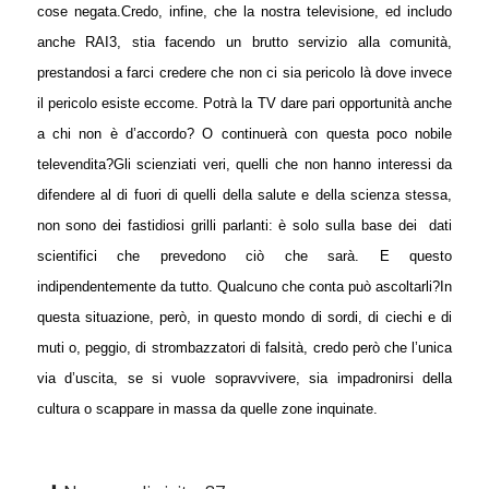
cose negata.
Credo, infine, che la nostra televisione, ed includo
anche RAI3, stia facendo un brutto servizio alla comunità,
prestandosi a farci credere che non ci sia pericolo là dove invece
il pericolo esiste eccome. Potrà la TV dare pari opportunità anche
a chi non è d’accordo? O continuerà con questa poco nobile
televendita?
Gli scienziati veri, quelli che non hanno interessi da
difendere al di fuori di quelli della salute e della scienza stessa,
non sono dei fastidiosi grilli parlanti: è solo sulla base dei
dati
scientifici che prevedono ciò che sarà. E questo
indipendentemente da tutto.
Qualcuno che conta può ascoltarli?
In
questa situazione, però, in questo mondo di sordi, di ciechi e di
muti o, peggio, di strombazzatori di falsità, credo però che l’unica
via d’uscita, se si vuole sopravvivere, sia impadronirsi della
cultura o scappare in massa da quelle zone inquinate.