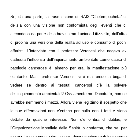
Se, da una parte, la trasmissione di RAI3 “Chetempochefa” ci
delizia con una visione non conformista degli eventi che ci
circondano da parte della bravissima Luciana Litizzetto, dall’altra
ci propina una versione della realtà ad uso e consumo di pochi
affaristi. L’intervista con il professor Veronesi che negava ex
cathedra l’influenza dell’inquinamento ambientale come causa di
patologie cancerose è, almeno per ora, la manifestazione più
eclatante. Ma il professor Veronesi si è mai preso la briga di
vedere se dentro ai tessuti cancerosi c’è la polvere
dell’inquinamento ambientale? Ovviamente no. Dopotutto, non ne
avrebbe nemmeno i mezzi. Allora viene legittimo il sospetto che
le sue affermazioni non c’entrino per nulla con i fatti e siano
dettate da qualche interesse.
Non c’è ombra di dubbio, e
l’Organizzazione Mondiale della Sanità lo conferma, che se, per
ipotesi, l’inquinamento
diminuisse
,
diminuirebbero
patologie come