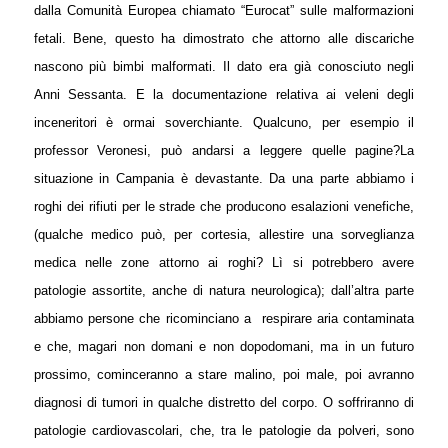
dalla Comunità Europea chiamato “Eurocat” sulle malformazioni
fetali. Bene, questo ha dimostrato che attorno alle discariche
nascono più bimbi malformati.
Il dato era già conosciuto negli
Anni Sessanta. E la documentazione relativa ai veleni degli
inceneritori è ormai soverchiante. Qualcuno, per esempio il
professor Veronesi, può andarsi a leggere quelle pagine?
La
situazione in Campania è devastante. Da una parte abbiamo i
roghi dei rifiuti per le strade che producono esalazioni venefiche,
(qualche medico può, per cortesia, allestire una sorveglianza
medica nelle zone attorno ai roghi? Lì si potrebbero avere
patologie assortite, anche di natura neurologica); dall’altra parte
abbiamo persone che ricominciano a
respirare aria contaminata
e che, magari non domani e non dopodomani, ma in un futuro
prossimo, cominceranno a stare malino, poi male, poi avranno
diagnosi di tumori in qualche distretto del corpo. O soffriranno di
patologie cardiovascolari, che, tra le patologie da polveri, sono