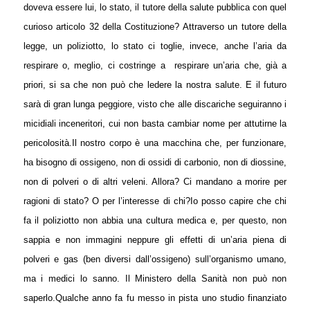
doveva essere lui, lo stato, il tutore della salute pubblica con quel
curioso articolo 32 della Costituzione? Attraverso un tutore della
legge, un poliziotto, lo stato ci toglie, invece, anche l’aria da
respirare o, meglio, ci costringe a
respirare un’aria che, già a
priori, si sa che non può che ledere la nostra salute. E il futuro
sarà di gran lunga peggiore, visto che alle discariche seguiranno i
micidiali inceneritori, cui non basta cambiar nome per attutirne la
pericolosità.
Il nostro corpo è una macchina che, per funzionare,
ha bisogno di ossigeno, non di ossidi di carbonio, non di diossine,
non di polveri o di altri veleni. Allora? Ci mandano a morire per
ragioni di stato? O per l’interesse di chi?
Io posso capire che chi
fa il poliziotto non abbia una cultura medica e, per questo, non
sappia e non immagini neppure gli effetti di un’aria piena di
polveri e gas (ben diversi dall’ossigeno) sull’organismo umano,
ma i medici lo sanno. Il Ministero della Sanità non può non
saperlo.
Qualche anno fa fu messo in pista uno studio finanziato