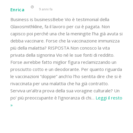
Enrica
9 anni fa
Business is businessBebe Vio è testimonial della
Glaxosmithkline, fa il lavoro per cui è pagata. Non
capisco poi perché una che la meningite l’ha già avuta si
debba vaccinare. Forse che la vaccinazione immunizza
più della malattia? RISPOSTA Non conosco la vita
privata della signorina Vio né le sue fonti di reddito.
Forse avrebbe fatto miglior figura reclamizzando un
prosciutto cotto e un deodorante. Per quanto riguarda
le vaccinazioni “doppie” anch’io l’ho sentita dire che si è
rivaccinata per una malattia che ha già contratto.
Serviva un’altra prova della sua voragine culturale? Un
po’ più preoccupante è l’ignoranza di chi
…
Leggi il resto
»