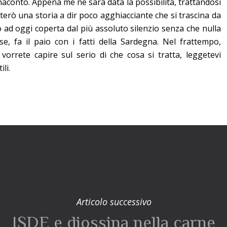
rnaconto. Appena me ne sarà data la possibilità, trattandosi
nterò una storia a dir poco agghiacciante che si trascina da
no ad oggi coperta dal più assoluto silenzio senza che nulla
se, fa il paio con i fatti della Sardegna. Nel frattempo,
vorrete capire sul serio di che cosa si tratta, leggetevi
li.
Articolo successivo
ISDE e diossina nella carne