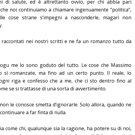
i di salute, ed è altrettanto ovvio, per chi abbia pari
a che noi continuiamo a chiamare ingenuamente “politica”,
elle cose strane s’impegni a nasconderle, magari non
y.
ti raccontati nei nostri scritti e ne fa un romanzo tutto da
Fogu me lo sono goduto del tutto. Le cose che Massimo
o sì romanzate, ma fino ad un certo punto. Il reale, lo
ogni riga e confesso che a me, che ci sto dentro fino al
ome se si trattasse di una sorta di avvertimento.
non le conosce smetta d’ignorarle. Solo allora, quando ne
ontinuare a far finta di nulla.
a come chi, qualunque sia la ragione, ha potere su di noi,