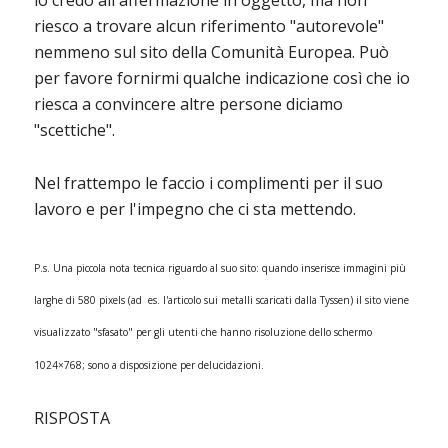
io credo all'affermazione in oggetto, ma non
riesco a trovare alcun riferimento "autorevole"
nemmeno sul sito della Comunità Europea. Può
per favore fornirmi qualche indicazione così che io
riesca a convincere altre persone diciamo
"scettiche".
Nel frattempo le faccio i complimenti per il suo
lavoro e per l'impegno che ci sta mettendo.
P.s. Una piccola nota tecnica riguardo al suo sito: quando inserisce immagini più
larghe di 580 pixels (ad es. l'articolo sui metalli scaricati dalla Tyssen) il sito viene
visualizzato "sfasato" per gli utenti che hanno risoluzione dello schermo
1024×768; sono a disposizione per delucidazioni.
RISPOSTA