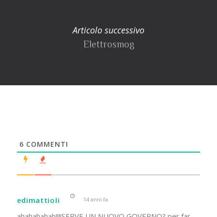
Articolo successivo
Elettrosmog
6
COMMENTI
edimattioli
14 anni fa
ahahahahah!!!!SERVE UN NUOVO GOVERNO? per far