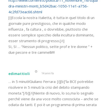
http://www.corriere.it/politica/11_novembre_16/squa
dra-ministri-monti_b5d42bac-1050-11e1-a756-
4c2fd73eac66.shtml
[i]Eccola la nostra Italietta, è tutta in quel titolo di un
giornale pure prestigioso, che in qualche modo
influenza , fa cultura , o dovrebbe, piuttosto che
essere semplice specchio della incultura dominante,
esser strumento di progresso.[/i]
SI, SI … “Nessun politico, sette prof e tre donne ” +
due pecore e tre cammelli!!!!
edimattioli
14 anni fa
… in 5 minuti!Giuliano Ferrara: [i][b]”la BCE potrebbe
risolvere in 5 minuti la crisi del debito stampando
moneta.”[/b][/i]Niente di nuovo, lo so,ma lo segnalo
perché viene da una voce molto conosciuta – anche se
odiata da tanti. E poi è un programma di prima serata