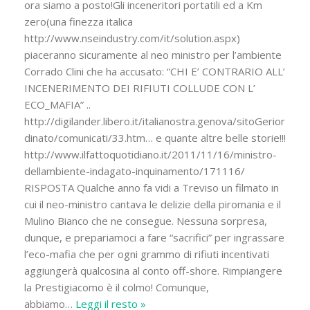
ora siamo a posto!Gli inceneritori portatili ed a Km
zero(una finezza italica
http://www.nseindustry.com/it/solution.aspx)
piaceranno sicuramente al neo ministro per l’ambiente
Corrado Clini che ha accusato: “CHI E’ CONTRARIO ALL’
INCENERIMENTO DEI RIFIUTI COLLUDE CON L’
ECO_MAFIA” ..
http://digilander.libero.it/italianostra.genova/sitoGerior
dinato/comunicati/33.htm… e quante altre belle storie!!!
http://www.ilfattoquotidiano.it/2011/11/16/ministro-
dellambiente-indagato-inquinamento/171116/
RISPOSTA Qualche anno fa vidi a Treviso un filmato in
cui il neo-ministro cantava le delizie della piromania e il
Mulino Bianco che ne consegue. Nessuna sorpresa,
dunque, e prepariamoci a fare “sacrifici” per ingrassare
l’eco-mafia che per ogni grammo di rifiuti incentivati
aggiungerà qualcosina al conto off-shore. Rimpiangere
la Prestigiacomo è il colmo! Comunque,
abbiamo
…
Leggi il resto »