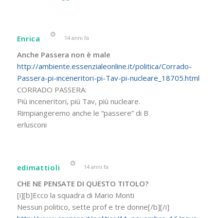
Enrica
14 anni fa
Anche Passera non è male
http://ambiente.essenzialeonline.it/politica/Corrado-
Passera-pi-inceneritori-pi-Tav-pi-nucleare_18705.html
CORRADO PASSERA:
Più inceneritori, più Tav, più nucleare.
Rimpiangeremo anche le “passere” di B
erlusconi
edimattioli
14 anni fa
CHE NE PENSATE DI QUESTO TITOLO?
[i][b]Ecco la squadra di Mario Monti
Nessun politico, sette prof e tre donne[/b][/i]