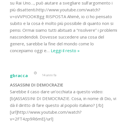
su Rai Uno…, può aiutare a svegliare sull’argomento i
più disattenti.http://www.youtube.com/watch?
v=oVVPtOOKBgg RISPOSTA Ahimè, io ci ho pensato
subito e la cosa è molto più possibile di quanto non si
pensi. Ormai siamo tutti abituati a “risolvere” i problemi
nascondendoli. Dovesse succedere una cosa del
genere, sarebbe la fine del mondo come lo
concepiamo oggi e
…
Leggi il resto »
gbracca
14 anni fa
ASSASSINI DI DEMOCRAZIE
Sarebbe il caso dare un’occhiata a questo video:
[b]ASSASSINI DI DEMOCRAZIE. Cosa, in nome di Dio, vi
dà il diritto di fare questo al popolo italiano? [/b]
[url]http://www.youtube.com/watch?
v=2FT4zp9R6mE[/url]