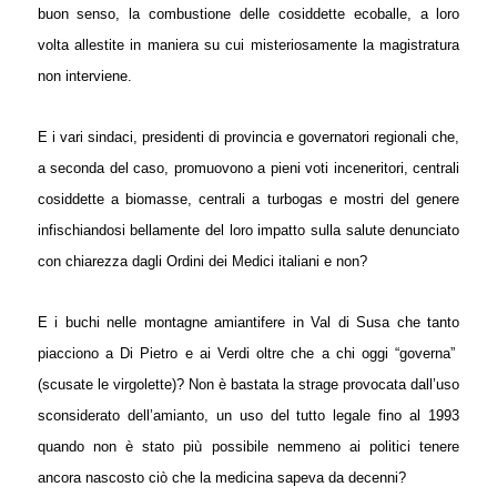
buon senso, la combustione delle cosiddette ecoballe, a loro
volta allestite in maniera su cui misteriosamente la magistratura
non interviene.
E i vari sindaci, presidenti di provincia e governatori regionali che,
a seconda del caso, promuovono a pieni voti inceneritori, centrali
cosiddette a biomasse, centrali a turbogas e mostri del genere
infischiandosi bellamente del loro impatto sulla salute denunciato
con chiarezza dagli Ordini dei Medici italiani e non?
E i buchi nelle montagne amiantifere in Val di Susa che tanto
piacciono a Di Pietro e ai Verdi oltre che a chi oggi “governa”
(scusate le virgolette)? Non è bastata la strage provocata dall’uso
sconsiderato dell’amianto, un uso del tutto legale fino al 1993
quando non è stato più possibile nemmeno ai politici tenere
ancora nascosto ciò che la medicina sapeva da decenni?