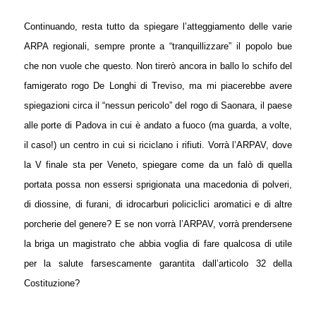
Continuando, resta tutto da spiegare l’atteggiamento delle varie
ARPA regionali, sempre pronte a “tranquillizzare” il popolo bue
che non vuole che questo. Non tirerò ancora in ballo lo schifo del
famigerato rogo De Longhi di Treviso, ma mi piacerebbe avere
spiegazioni circa il “nessun pericolo” del rogo di Saonara, il paese
alle porte di Padova in cui è andato a fuoco (ma guarda, a volte,
il caso!) un centro in cui si riciclano i rifiuti. Vorrà l’ARPAV, dove
la V finale sta per Veneto, spiegare come da un falò di quella
portata possa non essersi sprigionata una macedonia di polveri,
di diossine, di furani, di idrocarburi policiclici aromatici e di altre
porcherie del genere? E se non vorrà l’ARPAV, vorrà prendersene
la briga un magistrato che abbia voglia di fare qualcosa di utile
per la salute farsescamente garantita dall’articolo 32 della
Costituzione?