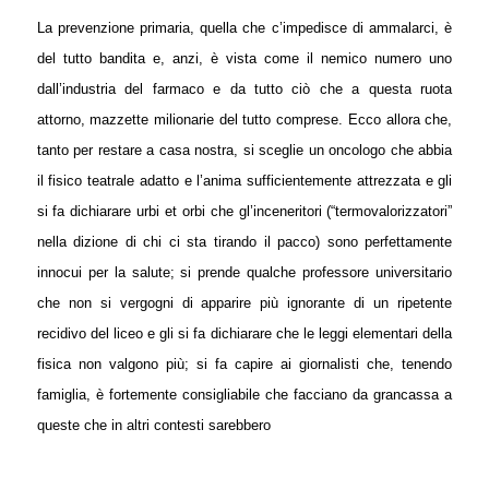
La prevenzione primaria, quella che c’impedisce di ammalarci, è
del tutto bandita e, anzi, è vista come il nemico numero uno
dall’industria del farmaco e da tutto ciò che a questa ruota
attorno, mazzette milionarie del tutto comprese. Ecco allora che,
tanto per restare a casa nostra, si sceglie un oncologo che abbia
il fisico teatrale adatto e l’anima sufficientemente attrezzata e gli
si fa dichiarare urbi et orbi che gl’inceneritori (“termovalorizzatori”
nella dizione di chi ci sta tirando il pacco) sono perfettamente
innocui per la salute; si prende qualche professore universitario
che non si vergogni di apparire più ignorante di un ripetente
recidivo del liceo e gli si fa dichiarare che le leggi elementari della
fisica non valgono più; si fa capire ai giornalisti che, tenendo
famiglia, è fortemente consigliabile che facciano da grancassa a
queste che in altri contesti sarebbero