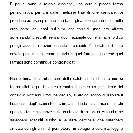
E poi ci sono le terapie croniche, una vera e propria forma
pensionistica per chi dalle medicine trae di che campare. Si
prendano ad esempio, uno fra i tanti, gli anticoagulanti orali, nella
gran parte dei casi null’altro che topicidi (non sto affatto
scherzando) prescritti senza alcun razionale come si fa, e lo dico
per gli addetti ai lavori, quando il paziente è portatore di filtro
cavale perché intollerante proprio a quei farmaci o perché quei
farmaci sono comunque controindicati.
Non è finita: lo sfruttamento della salute a fini di lucro non si
ferma affatto qui. In articulo mortis il nostro ex presidente del
consiglio Romano Prodi ha deciso, all’eroico scopo di salvare il
business degl’inceneritori campani dando una mano a chi
riponeva tante speranze sulle centinaia di milioni di Euro che ne
sarebbero scaturiti subito e le altre centinaia che sarebbero
arrivate con gli anni, di permettere, in spregio a scienza, leggi e