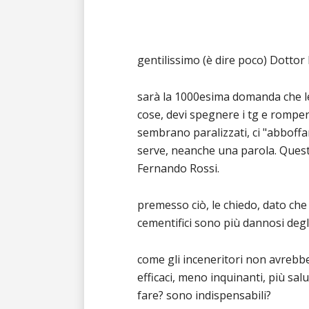
gentilissimo (è dire poco) Dottor
sarà la 1000esima domanda che le 
cose, devi spegnere i tg e rompere
sembrano paralizzati, ci "abboffan
serve, neanche una parola. Questo
Fernando Rossi.
premesso ciò, le chiedo, dato che
cementifici sono più dannosi degli 
come gli inceneritori non avrebbe
efficaci, meno inquinanti, più salu
fare? sono indispensabili?