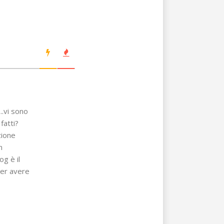
..vi sono
fatti?
zione
n
og è il
per avere