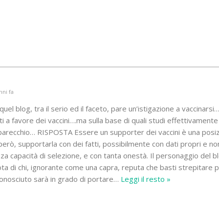
nni fa
el blog, tra il serio ed il faceto, pare un’istigazione a vaccinarsi…
ati a favore dei vaccini….ma sulla base di quali studi effettivamente 
parecchio… RISPOSTA Essere un supporter dei vaccini è una posi
però, supportarla con dei fatti, possibilmente con dati propri e no
nza capacità di selezione, e con tanta onestà. Il personaggio del bl
ota di chi, ignorante come una capra, reputa che basti strepitare 
onosciuto sarà in grado di portare
…
Leggi il resto »