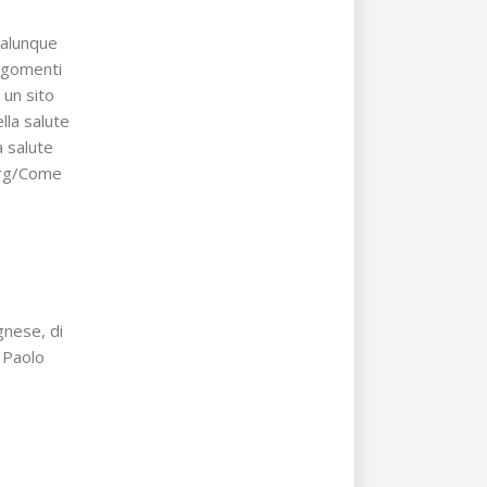
ualunque
argomenti
un sito
ella salute
la salute
.org/Come
ognese, di
o Paolo