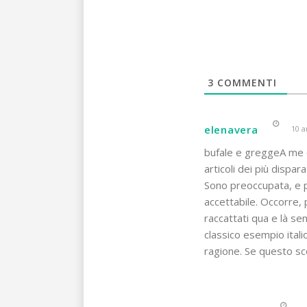
3
COMMENTI
elenavera
10 a
bufale e greggeA me qu
articoli dei più dispar
Sono preoccupata, e 
accettabile. Occorre, 
raccattati qua e là se
classico esempio itali
ragione. Se questo sc