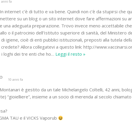
 anni fa
internet c’è di tutto e va bene. Quindi non c’è da stupirsi che q
ttere su un blog o un sito internet dove fare affermazioni su 
e una adeguata preparazione. Trovo invece meno accettabile che 
llo o il patrocinio dell’Istituto superiore di sanità, del Ministero d
 di igiene, cioè di enti pubblici istituzionali, preposti alla tutela del
 credete? Allora collegatevi a questo link: http://www.vaccinarsi
 i loghi dei tre enti che ho
…
Leggi il resto »
10 anni fa
f. Montanari è gestito da un tale Michelangelo Coltelli, 42 anni, bol
te) “gioielliere”, insieme a un socio di merenda al secolo chiamat
esa?
 SIGMA TAU e il VICKS Vaporub