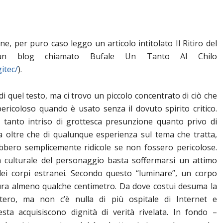
, per puro caso leggo un articolo intitolato Il Ritiro del
n un blog chiamato Bufale Un Tanto Al Chilo
itec/
).
 di quel testo, ma ci trovo un piccolo concentrato di ciò che
pericoloso quando è usato senza il dovuto spirito critico.
 tanto intriso di grottesca presunzione quanto privo di
a oltre che di qualunque esperienza sul tema che tratta,
bbero semplicemente ridicole se non fossero pericolose.
a culturale del personaggio basta soffermarsi un attimo
 dei corpi estranei. Secondo questo “luminare”, un corpo
ura almeno qualche centimetro. Da dove costui desuma la
tero, ma non c’è nulla di più ospitale di Internet e
sta acquisiscono dignità di verità rivelata. In fondo –