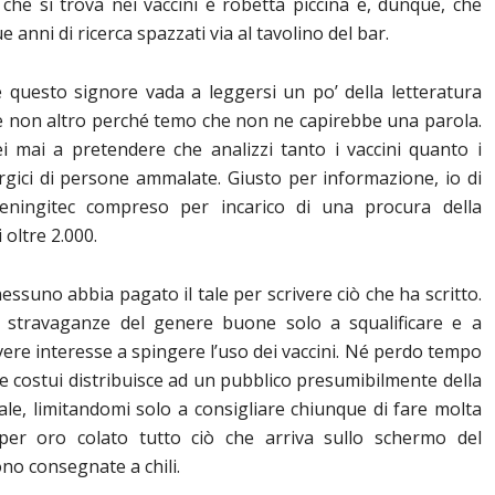
che si trova nei vaccini è robetta piccina e, dunque, che
 anni di ricerca spazzati via al tavolino del bar.
questo signore vada a leggersi un po’ della letteratura
 se non altro perché temo che non ne capirebbe una parola.
i mai a pretendere che analizzi tanto i vaccini quanto i
rurgici di persone ammalate. Giusto per informazione, io di
Meningitec compreso per incarico di una procura della
 oltre 2.000.
suno abbia pagato il tale per scrivere ciò che ha scritto.
di stravaganze del genere buone solo a squalificare e a
avere interesse a spingere l’uso dei vaccini. Né perdo tempo
che costui distribuisce ad un pubblico presumibilmente della
rale, limitandomi solo a consigliare chiunque di fare molta
per oro colato tutto ciò che arriva sullo schermo del
no consegnate a chili.