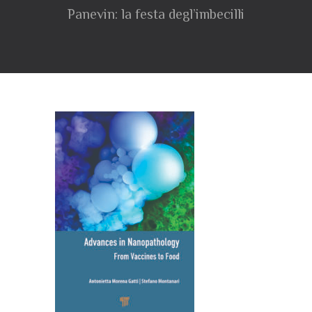
Panevin: la festa degl’imbecilli